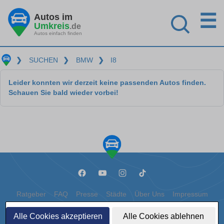
☰
Autos im
Umkreis
.de
Autos einfach finden
❯
SUCHEN
❯
BMW
❯
I8
Leider konnten wir derzeit keine passenden Autos finden.
Schauen Sie bald wieder vorbei!
Ratgeber
FAQ
Presse
Städte
Über Uns
Impressum
Datenschutz
Cookies
Alle Cookies akzeptieren
Alle Cookies ablehnen