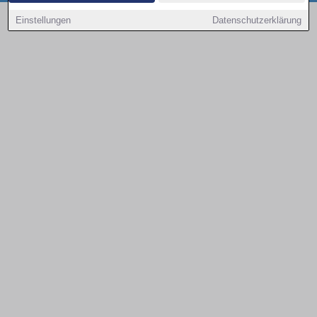
Copyright © 2000 - 2026 | 1A Infosysteme GmbH | Content by: 1a-sites-autos
Einstellungen
Datenschutzerklärung
08.08.2026