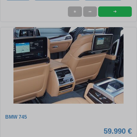
➜
★
➦
BMW 745
59.990 €