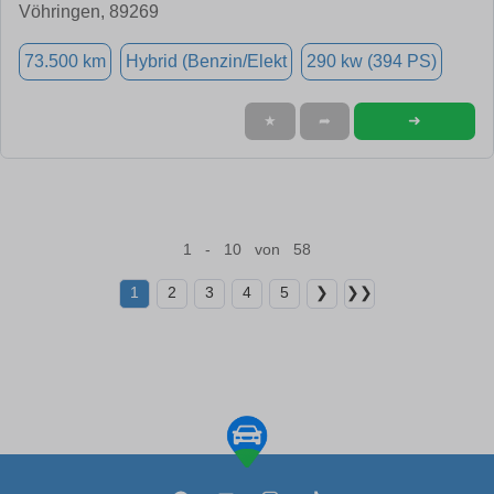
Vöhringen, 89269
73.500 km
Hybrid (Benzin/Elekt
290 kw (394 PS)
➜
★
➦
1 - 10 von 58
1
2
3
4
5
❯
❯❯