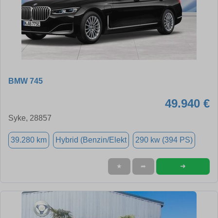
BMW 745
49.940 €
Syke, 28857
39.280 km
Hybrid (Benzin/Elekt
290 kw (394 PS)
➜
★
➦