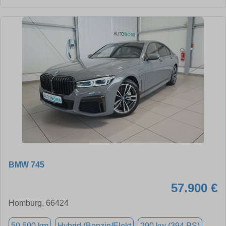
BMW 745
57.900 €
Homburg, 66424
50.500 km
Hybrid (Benzin/Elekt
290 kw (394 PS)