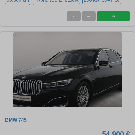
➜
★
➦
BMW 745
54.900 €