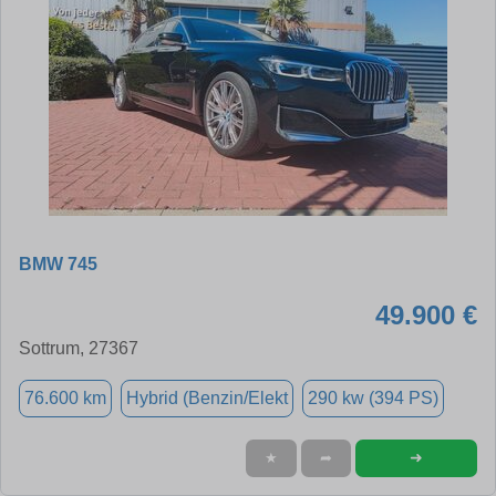
BMW 745
49.900 €
Sottrum, 27367
76.600 km
Hybrid (Benzin/Elekt
290 kw (394 PS)
➜
★
➦