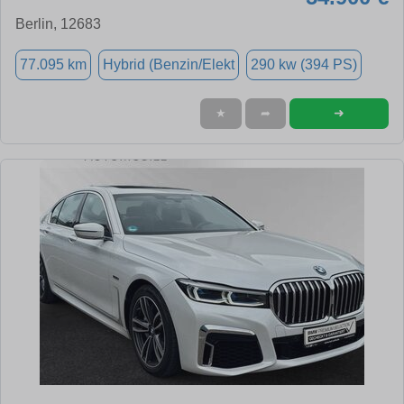
Berlin, 12683
77.095 km
Hybrid (Benzin/Elekt
290 kw (394 PS)
➜
★
➦