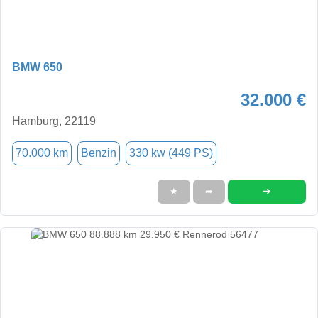
BMW 650
32.000 €
Hamburg, 22119
70.000 km
Benzin
330 kw (449 PS)
➜
★
➦