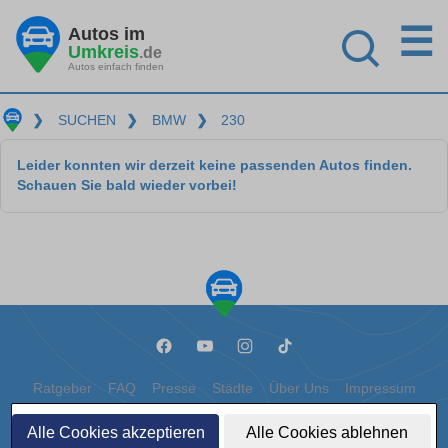
☰
Autos im
Umkreis
.de
Autos einfach finden
❯
SUCHEN
❯
BMW
❯
230
Leider konnten wir derzeit keine passenden Autos finden.
Schauen Sie bald wieder vorbei!
Ratgeber
FAQ
Presse
Städte
Über Uns
Impressum
Datenschutz
Cookies
Alle Cookies akzeptieren
Alle Cookies ablehnen