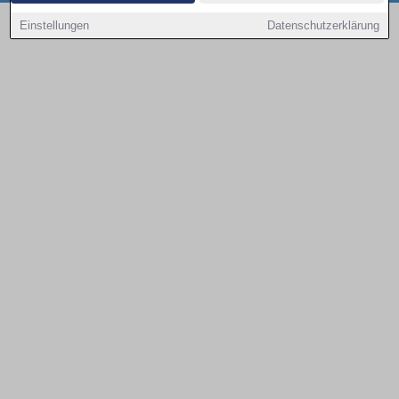
Copyright © 2000 - 2026 | 1A Infosysteme GmbH | Content by: 1a-sites-autos
Einstellungen
Datenschutzerklärung
08.08.2026