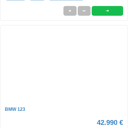
➜
★
➦
BMW 123
42.990 €