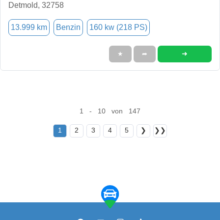
Detmold, 32758
13.999 km
Benzin
160 kw (218 PS)
➜
★
➦
1 - 10 von 147
1
2
3
4
5
❯
❯❯