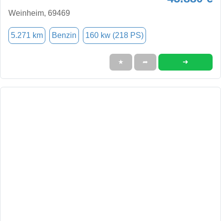
Weinheim, 69469
5.271 km
Benzin
160 kw (218 PS)
➜
★
➦