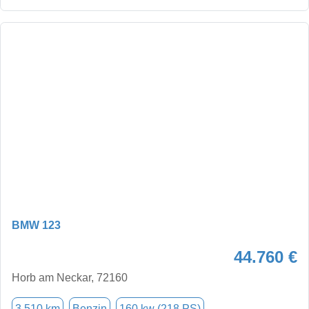
BMW 123
44.760 €
Horb am Neckar, 72160
3.510 km
Benzin
160 kw (218 PS)