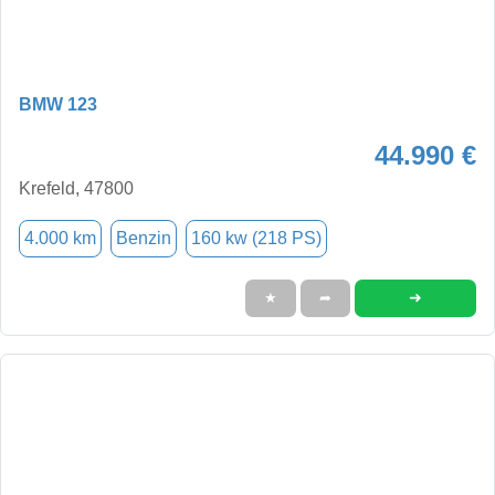
BMW 123
44.990 €
Krefeld, 47800
4.000 km
Benzin
160 kw (218 PS)
➜
★
➦