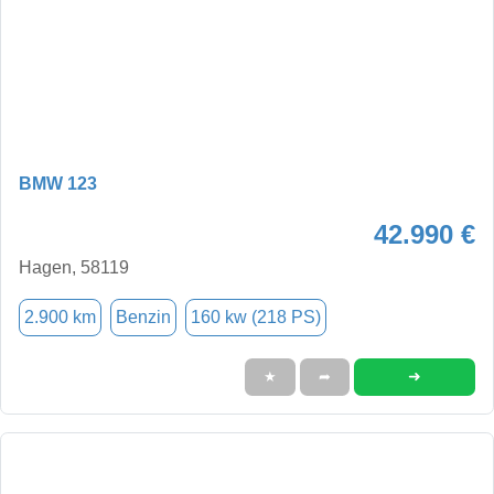
BMW 123
42.990 €
Hagen, 58119
2.900 km
Benzin
160 kw (218 PS)
➜
★
➦