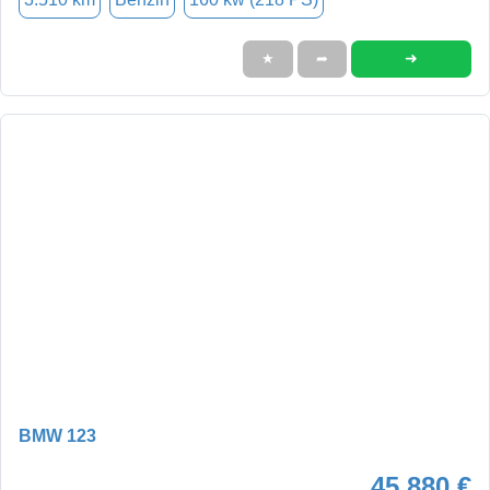
➜
★
➦
BMW 123
45.880 €