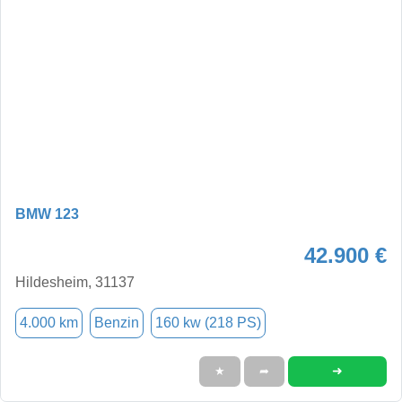
BMW 123
42.900 €
Hildesheim, 31137
4.000 km
Benzin
160 kw (218 PS)
➜
★
➦