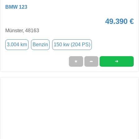
BMW 123
49.390 €
Münster, 48163
3.004 km
Benzin
150 kw (204 PS)
➜
★
➦