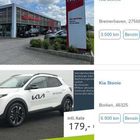
Bremerhaven, 2756
3.500 km
Benzin
Kia Stonic
Borken, 46325
6.900 km
Benzin