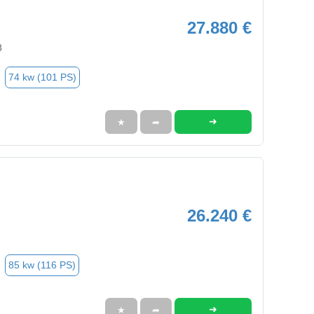
27.880 €
8
74 kw (101 PS)
➜
★
➦
26.240 €
85 kw (116 PS)
➜
★
➦