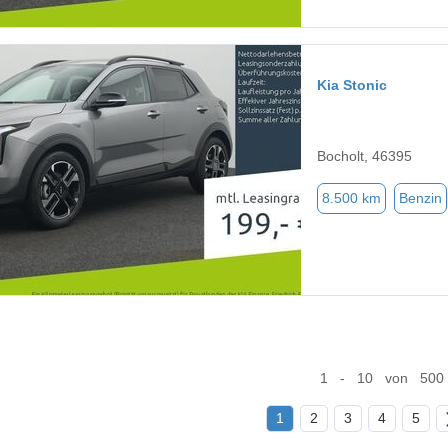
Kia Stonic
Bocholt, 46395
8.500 km
Benzin
1 - 10 von 500
1
2
3
4
5