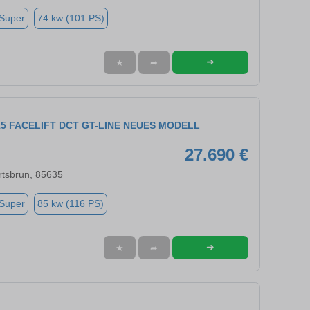
 Super
74 kw (101 PS)
➜
★
➦
115 FACELIFT DCT GT-LINE NEUES MODELL
27.690 €
rtsbrun, 85635
 Super
85 kw (116 PS)
➜
★
➦