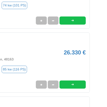
74 kw (101 PS)
➜
★
➦
26.330 €
en, 48163
85 kw (116 PS)
➜
★
➦