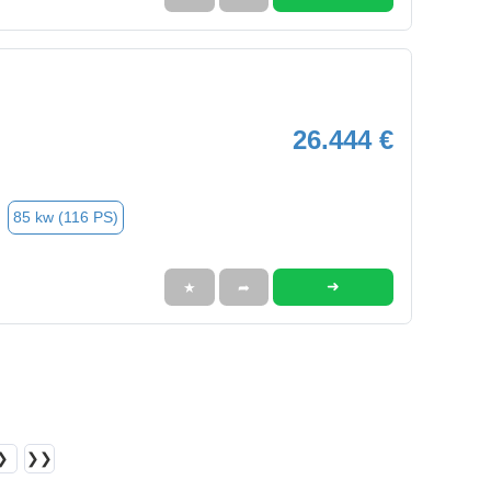
26.444 €
85 kw (116 PS)
➜
★
➦
❯
❯❯