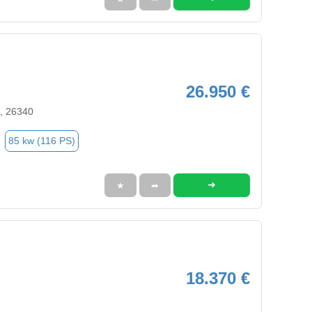
26.950 €
, 26340
85 kw (116 PS)
➜
★
➦
18.370 €