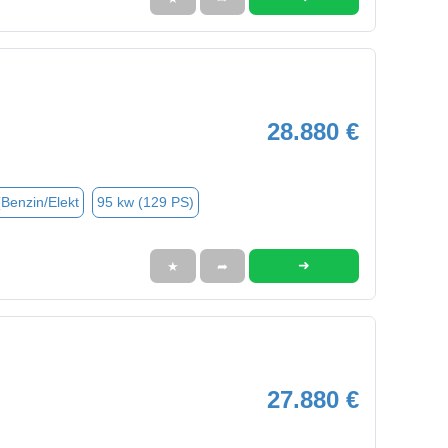
28.880 €
(Benzin/Elekt
95 kw (129 PS)
➜
★
➦
27.880 €