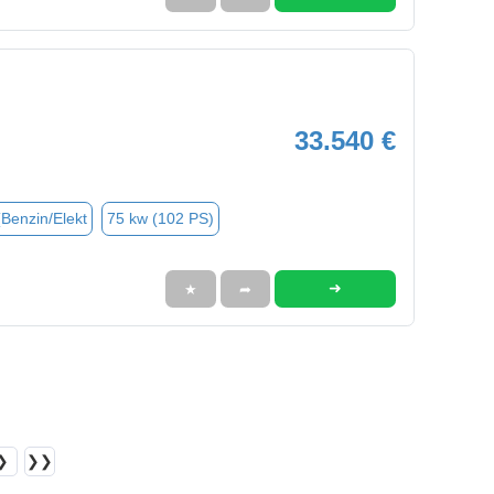
33.540 €
(Benzin/Elekt
75 kw (102 PS)
➜
★
➦
❯
❯❯