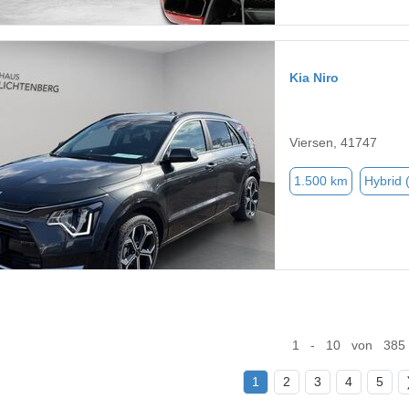
Kia Niro
Viersen, 41747
1.500 km
Hybrid 
1 - 10 von 385
1
2
3
4
5