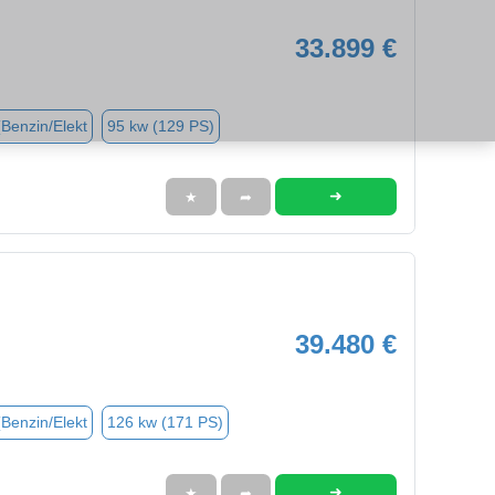
33.899 €
(Benzin/Elekt
95 kw (129 PS)
➜
★
➦
39.480 €
(Benzin/Elekt
126 kw (171 PS)
➜
★
➦