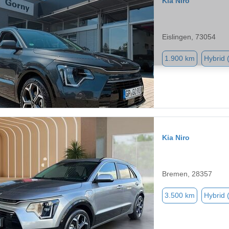
Kia Niro
Eislingen, 73054
1.900 km
Hybrid 
Kia Niro
Bremen, 28357
3.500 km
Hybrid 