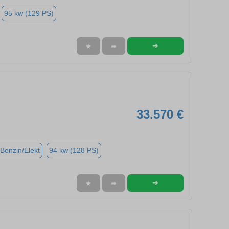
95 kw (129 PS)
➜
★
➦
33.570 €
(Benzin/Elekt
94 kw (128 PS)
➜
★
➦