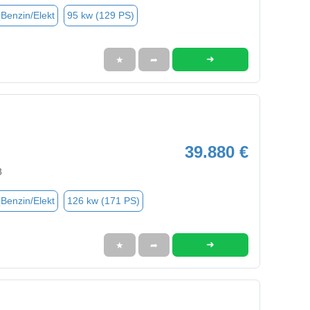
(Benzin/Elekt
95 kw (129 PS)
➜
★
➦
39.880 €
8
(Benzin/Elekt
126 kw (171 PS)
➜
★
➦