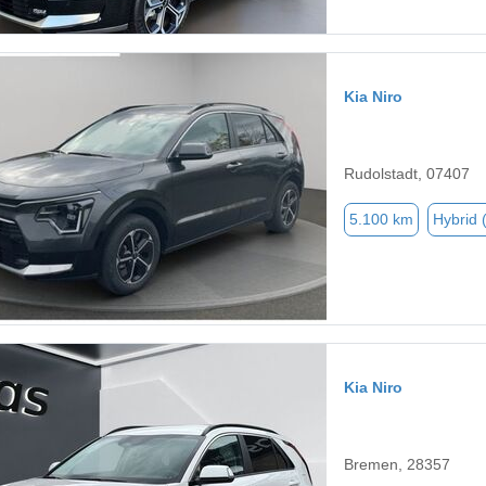
Kia Niro
Rudolstadt, 07407
5.100 km
Hybrid 
Kia Niro
Bremen, 28357