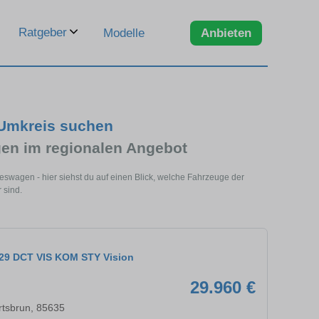
Ratgeber
Modelle
Anbieten
 Umkreis suchen
en im regionalen Angebot
eswagen - hier siehst du auf einen Blick, welche Fahrzeuge der
 sind.
129 DCT VIS KOM STY Vision
29.960 €
rtsbrun, 85635