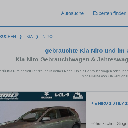
Autosuche
Experten finden
SUCHEN
❯
KIA
❯
NIRO
gebrauchte Kia Niro und im
Kia Niro Gebrauchtwagen & Jahreswag
e für Kia Niro gezielt Fahrzeuge in deiner Nähe. Ob als Gebrauchtwagen oder Jahr
Modellreihe von Kia verfügbar
Kia NIRO 1.6 HEV 
Höhenkirchen-Siege