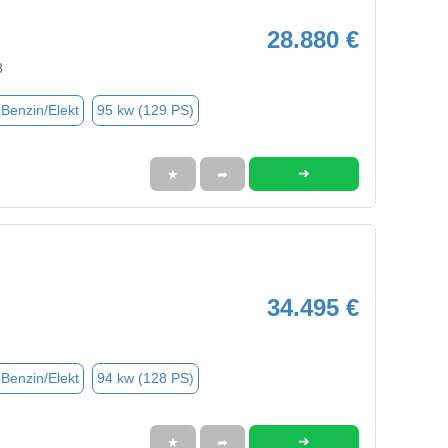
28.880 €
8
(Benzin/Elekt
95 kw (129 PS)
➜
★
➦
34.495 €
(Benzin/Elekt
94 kw (128 PS)
➜
★
➦