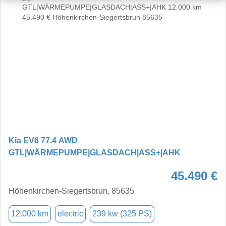
Kia EV6 77.4 AWD
GTL|WÄRMEPUMPE|GLASDACH|ASS+|AHK
45.490 €
Höhenkirchen-Siegertsbrun, 85635
12.000 km
electric
239 kw (325 PS)