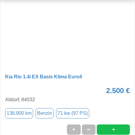
Kia Rio 1.4i EX Basis Klima Euro4
2.500 €
Altdorf, 84032
136.900 km
Benzin
71 kw (97 PS)
➜
★
➦