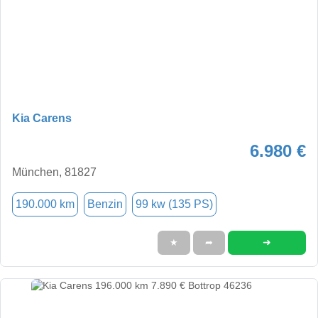
Kia Carens
6.980 €
München, 81827
190.000 km
Benzin
99 kw (135 PS)
➜
★
➦