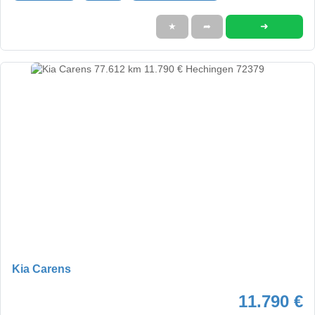
➜
★
➦
Kia Carens
11.790 €