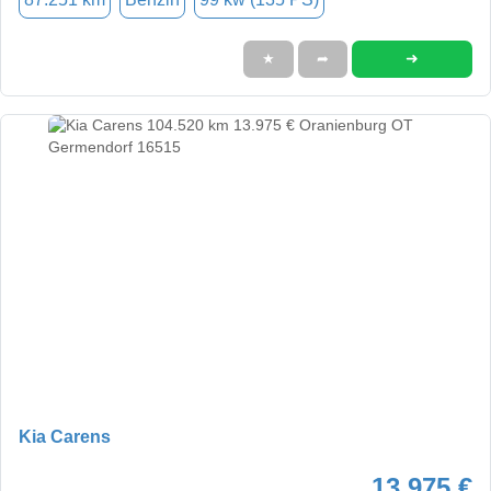
➜
★
➦
Kia Carens
13.975 €