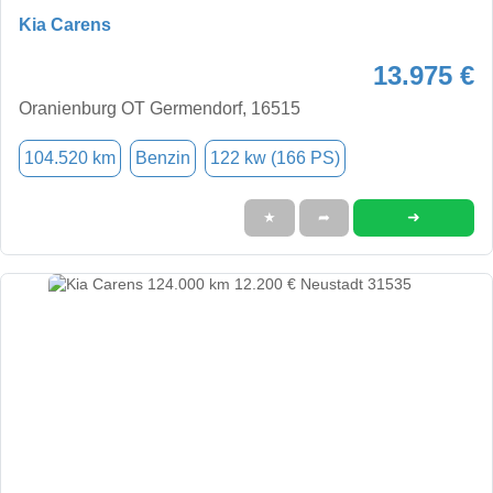
Kia Carens
13.975 €
Oranienburg OT Germendorf, 16515
104.520 km
Benzin
122 kw (166 PS)
➜
★
➦