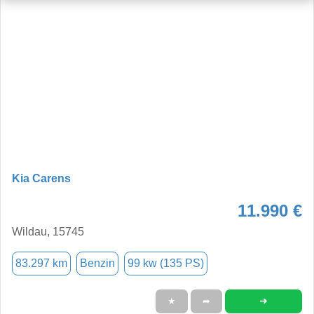
Kia Carens
11.990 €
Wildau, 15745
83.297 km
Benzin
99 kw (135 PS)
➜
★
➦