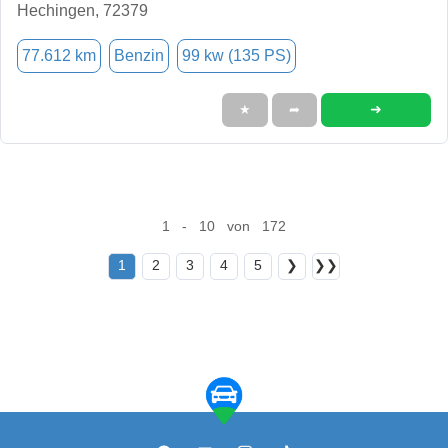
Hechingen, 72379
77.612 km
Benzin
99 kw (135 PS)
➜
★
➦
1 - 10 von 172
1
2
3
4
5
❯
❯❯