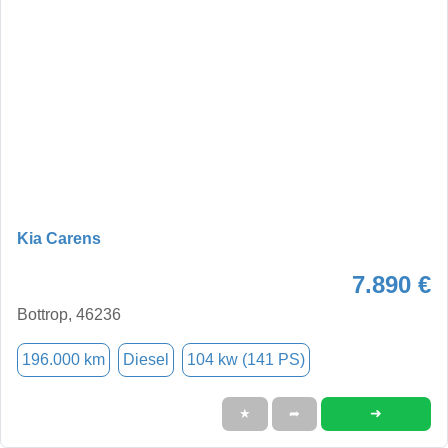
Kia Carens
7.890 €
Bottrop, 46236
196.000 km
Diesel
104 kw (141 PS)
➜
★
➦