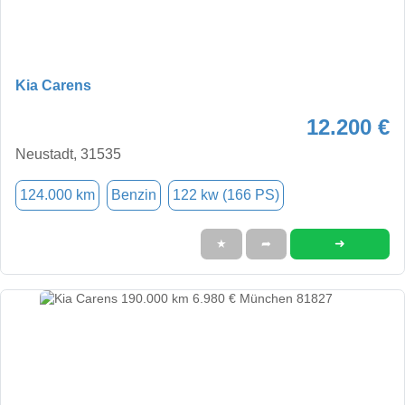
Kia Carens
12.200 €
Neustadt, 31535
124.000 km
Benzin
122 kw (166 PS)
➜
★
➦