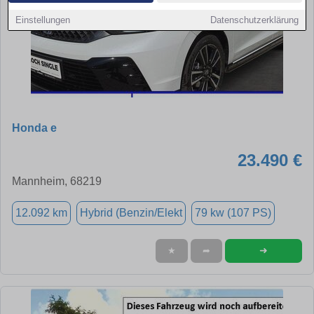
Einstellungen
Datenschutzerklärung
Honda e
23.490 €
Mannheim, 68219
12.092 km
Hybrid (Benzin/Elekt
79 kw (107 PS)
➜
★
➦