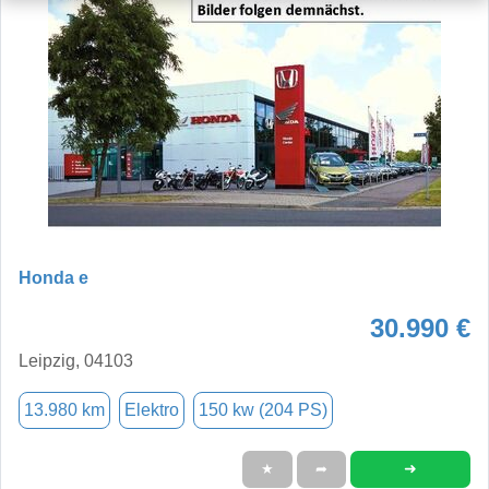
Honda e
30.990 €
Leipzig, 04103
13.980 km
Elektro
150 kw (204 PS)
➜
★
➦