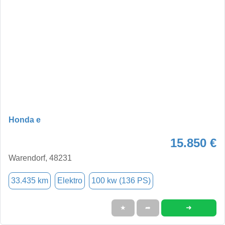
Honda e
15.850 €
Warendorf, 48231
33.435 km
Elektro
100 kw (136 PS)
➜
★
➦