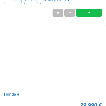
➜
★
➦
Honda e
29.990 €