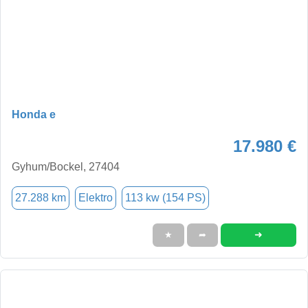
Honda e
17.980 €
Gyhum/Bockel, 27404
27.288 km
Elektro
113 kw (154 PS)
➜
★
➦