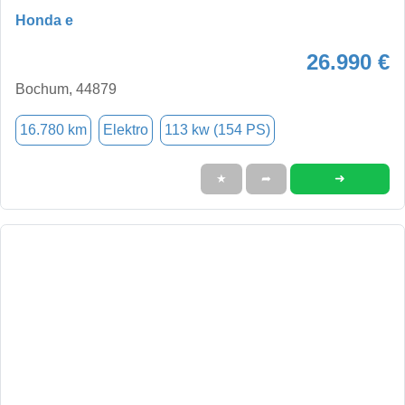
Honda e
26.990 €
Bochum, 44879
16.780 km
Elektro
113 kw (154 PS)
➜
★
➦