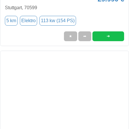
Stuttgart, 70599
5 km
Elektro
113 kw (154 PS)
➜
★
➦