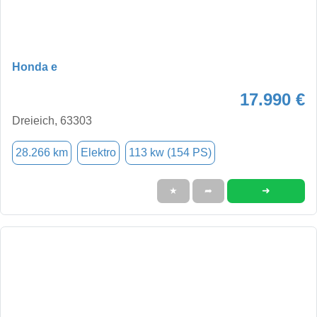
Honda e
17.990 €
Dreieich, 63303
28.266 km
Elektro
113 kw (154 PS)
➜
★
➦