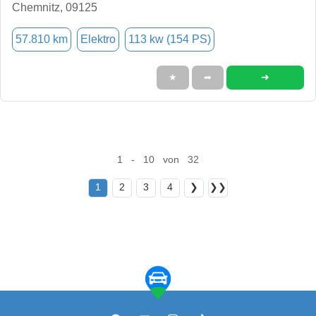
Chemnitz, 09125
57.810 km
Elektro
113 kw (154 PS)
➜
★
➦
1 - 10 von 32
1
2
3
4
❯
❯❯