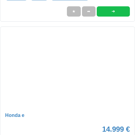
➜
★
➦
Honda e
14.999 €