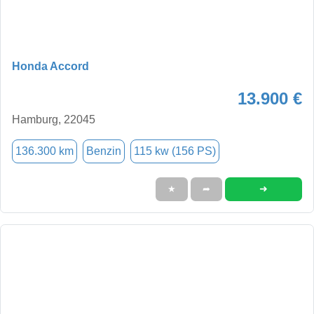
Honda Accord
13.900 €
Hamburg, 22045
136.300 km
Benzin
115 kw (156 PS)
➜
★
➦