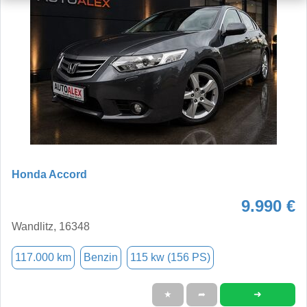
Honda Accord
9.990 €
Wandlitz, 16348
117.000 km
Benzin
115 kw (156 PS)
➜
★
➦