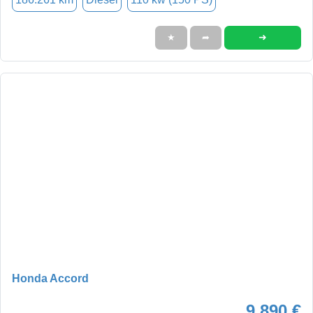
➜
★
➦
Honda Accord
9.890 €