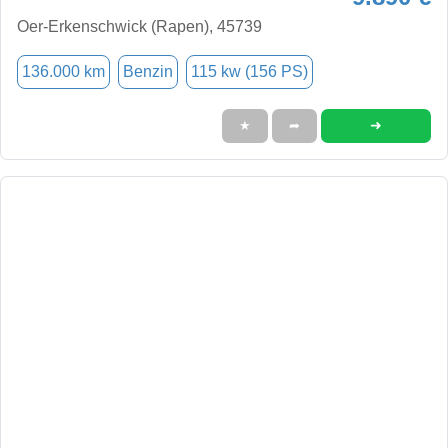
Oer-Erkenschwick (Rapen), 45739
136.000 km
Benzin
115 kw (156 PS)
➜
★
➦