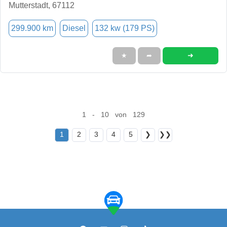
Mutterstadt, 67112
299.900 km
Diesel
132 kw (179 PS)
➜
★
➦
1 - 10 von 129
1
2
3
4
5
❯
❯❯