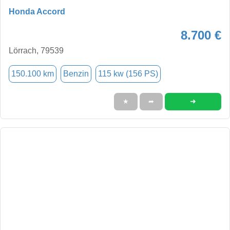
Honda Accord
8.700 €
Lörrach, 79539
150.100 km
Benzin
115 kw (156 PS)
➜
★
➦