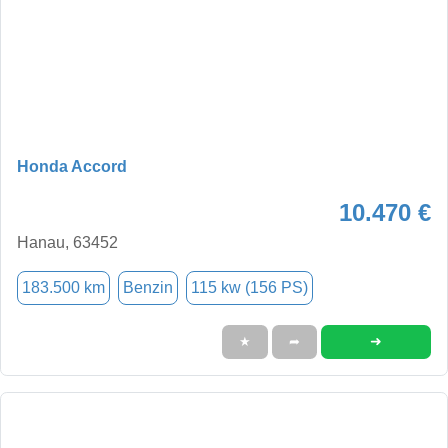
Honda Accord
10.470 €
Hanau, 63452
183.500 km
Benzin
115 kw (156 PS)
➜
★
➦