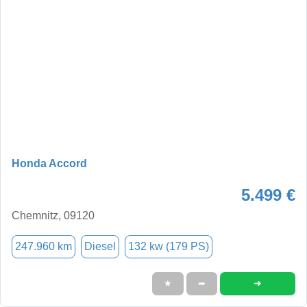
Honda Accord
5.499 €
Chemnitz, 09120
247.960 km
Diesel
132 kw (179 PS)
➜
★
➦