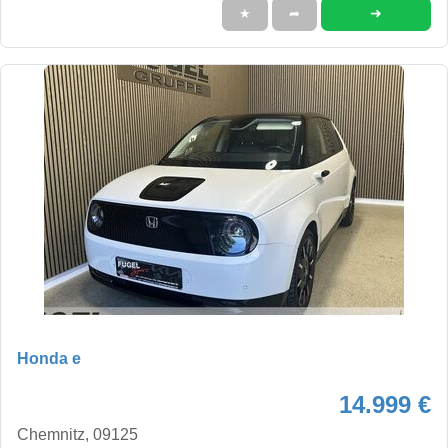
➜
★
➦
Honda e
14.999 €
Chemnitz, 09125