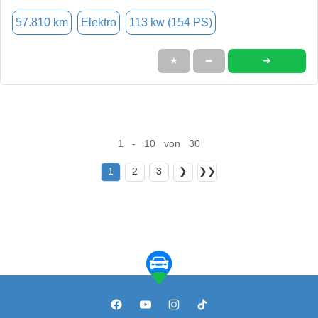
57.810 km
Elektro
113 kw (154 PS)
➜
★
➦
1 - 10 von 30
1
2
3
❯
❯❯