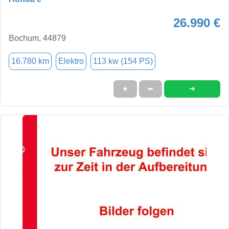
26.990 €
Bochum, 44879
16.780 km
Elektro
113 kw (154 PS)
➜
★
➦