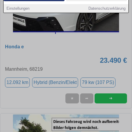
Einstellungen
Datenschutzerklärung
Honda e
23.490 €
Mannheim, 68219
12.092 km
Hybrid (Benzin/Elekt
79 kw (107 PS)
➜
★
➦