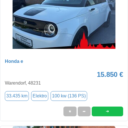
Honda e
15.850 €
Warendorf, 48231
33.435 km
Elektro
100 kw (136 PS)
➜
★
➦