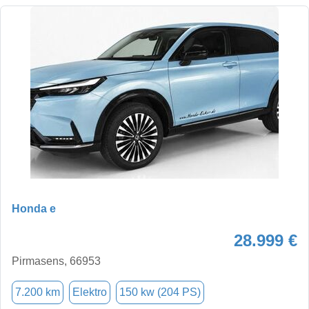
Honda e
28.999 €
Pirmasens, 66953
7.200 km
Elektro
150 kw (204 PS)