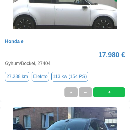
Honda e
17.980 €
Gyhum/Bockel, 27404
27.288 km
Elektro
113 kw (154 PS)
➜
★
➦