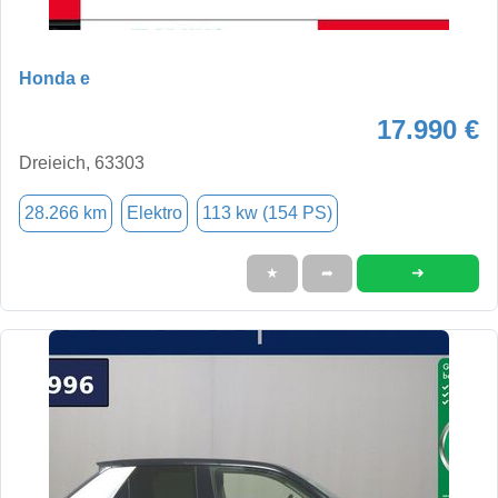
Honda e
17.990 €
Dreieich, 63303
28.266 km
Elektro
113 kw (154 PS)
➜
★
➦