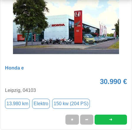
Honda e
30.990 €
Leipzig, 04103
13.980 km
Elektro
150 kw (204 PS)
➜
★
➦