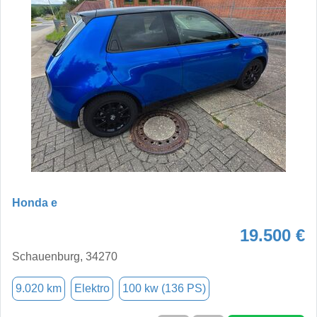
Honda e
19.500 €
Schauenburg, 34270
9.020 km
Elektro
100 kw (136 PS)