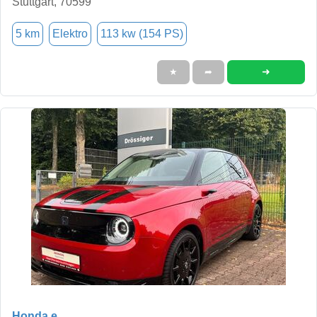
Stuttgart, 70599
5 km
Elektro
113 kw (154 PS)
➜
★
➦
Honda e