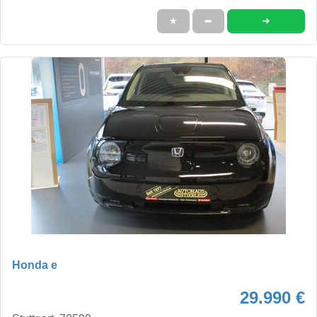
➜
★
➦
Honda e
29.990 €