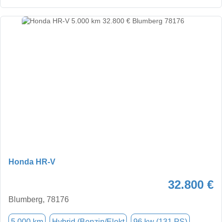
Honda HR-V
32.800 €
Blumberg, 78176
5.000 km
Hybrid (Benzin/Elekt
96 kw (131 PS)