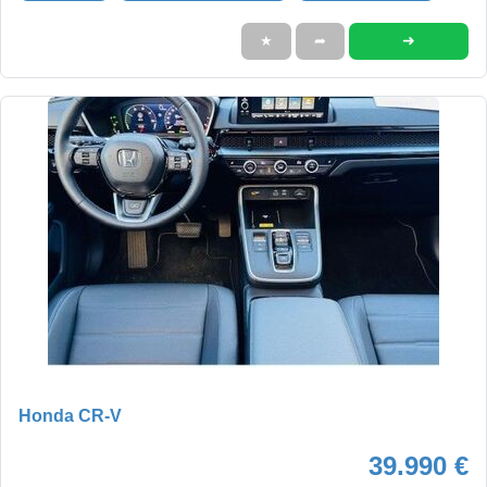
➜
★
➦
Honda CR-V
39.990 €