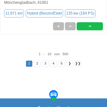
Mönchengladbach, 41061
11.971 km
Hybrid (Benzin/Elekt
135 kw (184 PS)
➜
★
➦
1 - 10 von 500
1
2
3
4
5
❯
❯❯