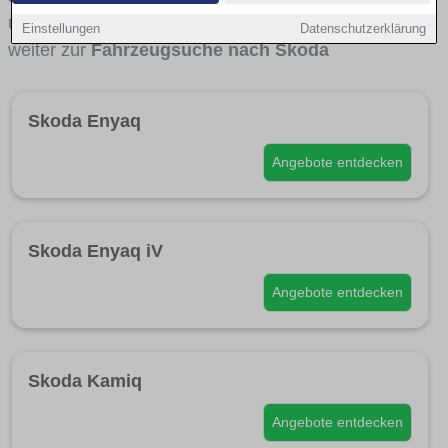
und für wen Skoda besonders interessant ist. Direkt
Einstellungen
Datenschutzerklärung
weiter zur
Fahrzeugsuche nach Skoda
Skoda Enyaq
Angebote entdecken
Skoda Enyaq iV
Angebote entdecken
Skoda Kamiq
Angebote entdecken