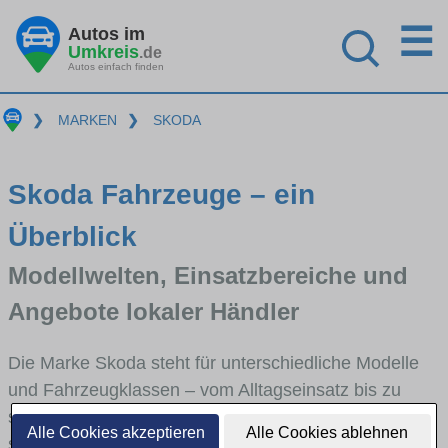
☰
Autos im
Umkreis
.de
Autos einfach finden
❯
MARKEN
❯
SKODA
Skoda Fahrzeuge – ein
Überblick
Modellwelten, Einsatzbereiche und
Angebote lokaler Händler
Die Marke Skoda steht für unterschiedliche Modelle
und Fahrzeugklassen – vom Alltagseinsatz bis zu
speziellen Anforderungen. Hier bekommst du einen
Alle Cookies akzeptieren
Alle Cookies ablehnen
schnellen Überblick über die wichtigsten Modellreihen