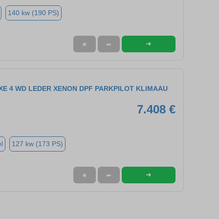
140 kw (190 PS)
➜
★
➦
UXE 4 WD LEDER XENON DPF PARKPILOT KLIMAAU
7.408 €
l
127 kw (173 PS)
➜
★
➦