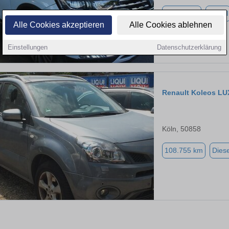
63.465 km
Diesel
Alle Cookies akzeptieren
Alle Cookies ablehnen
Einstellungen
Datenschutzerklärung
Renault Koleos L
Köln, 50858
108.755 km
Diese