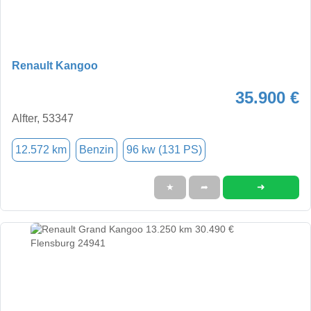
Renault Kangoo
35.900 €
Alfter, 53347
12.572 km
Benzin
96 kw (131 PS)
➜
★
➦