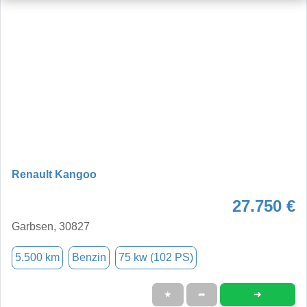
Renault Kangoo
27.750 €
Garbsen, 30827
5.500 km
Benzin
75 kw (102 PS)
➜
★
➦