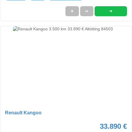
➜
★
➦
Renault Kangoo
33.890 €