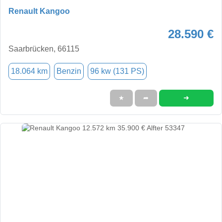
Renault Kangoo
28.590 €
Saarbrücken, 66115
18.064 km
Benzin
96 kw (131 PS)
➜
★
➦