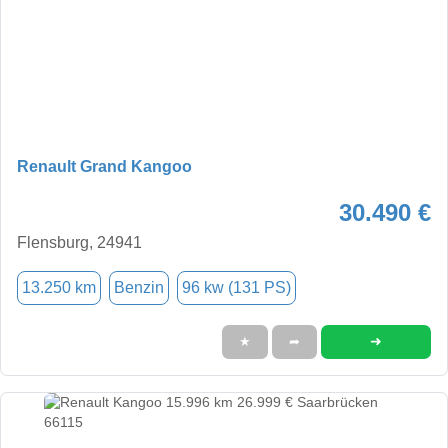
Renault Grand Kangoo
30.490 €
Flensburg, 24941
13.250 km
Benzin
96 kw (131 PS)
➜
★
➦