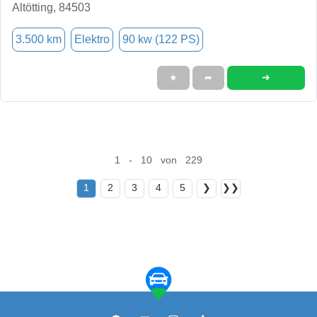
Altötting, 84503
3.500 km
Elektro
90 kw (122 PS)
➜
★
➦
1 - 10 von 229
1
2
3
4
5
❯
❯❯