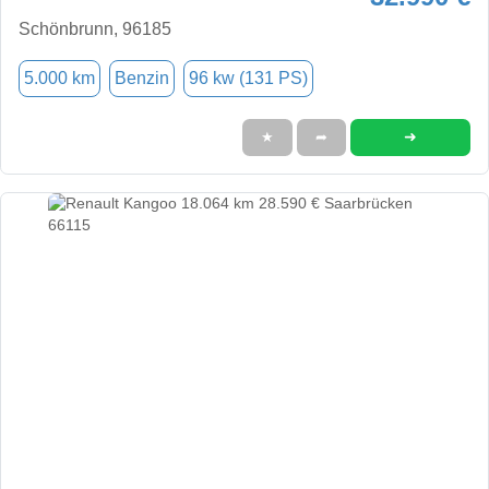
Schönbrunn, 96185
5.000 km
Benzin
96 kw (131 PS)
➜
★
➦