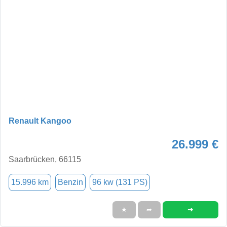
Renault Kangoo
26.999 €
Saarbrücken, 66115
15.996 km
Benzin
96 kw (131 PS)
➜
★
➦