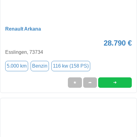
Renault Arkana
28.790 €
Esslingen, 73734
5.000 km
Benzin
116 kw (158 PS)
➜
★
➦