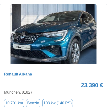
Renault Arkana
23.390 €
München, 81827
10.701 km
Benzin
103 kw (140 PS)