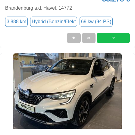
Brandenburg a.d. Havel, 14772
3.888 km
Hybrid (Benzin/Elekt
69 kw (94 PS)
➜
★
➦