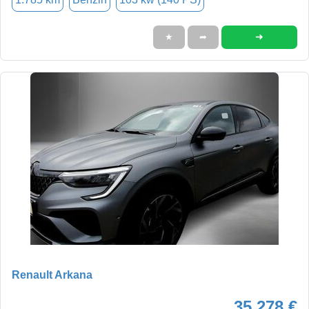
➜
★
➦
Renault Arkana
35.278 €