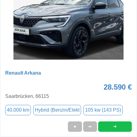
Renault Arkana
28.590 €
Saarbrücken, 66115
40.000 km
Hybrid (Benzin/Elekt
105 kw (143 PS)
➜
★
➦