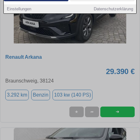
Einstellungen
Datenschutzerklärung
Renault Arkana
29.390 €
Braunschweig, 38124
3.292 km
Benzin
103 kw (140 PS)
➜
★
➦