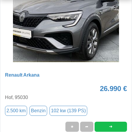
Renault Arkana
26.990 €
Hof, 95030
2.500 km
Benzin
102 kw (139 PS)
➜
★
➦