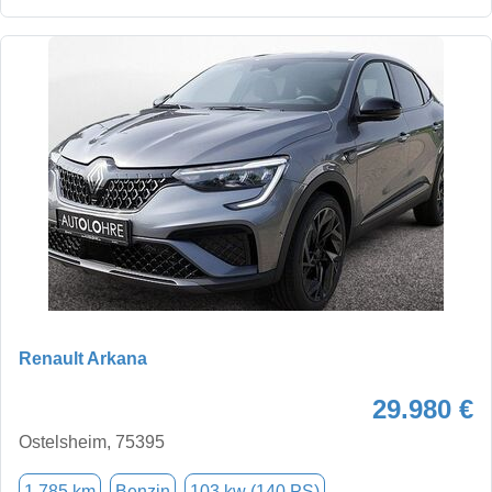
Renault Arkana
29.980 €
Ostelsheim, 75395
1.785 km
Benzin
103 kw (140 PS)