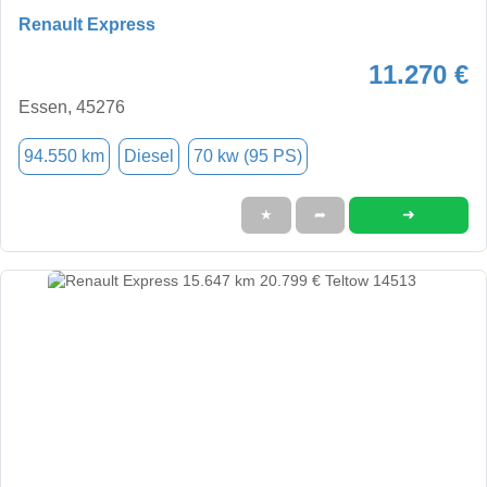
Renault Express
11.270 €
Essen, 45276
94.550 km
Diesel
70 kw (95 PS)
➜
★
➦