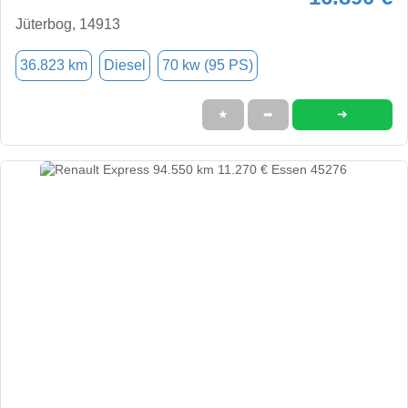
Jüterbog, 14913
36.823 km
Diesel
70 kw (95 PS)
➜
★
➦