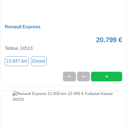
Renault Express
20.799 €
Teltow, 14513
15.647 km
Diesel
➜
★
➦