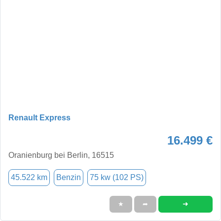
Renault Express
16.499 €
Oranienburg bei Berlin, 16515
45.522 km
Benzin
75 kw (102 PS)
➜
★
➦