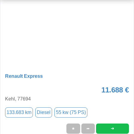
Renault Express
11.688 €
Kehl, 77694
133.683 km
Diesel
55 kw (75 PS)
➜
★
➦