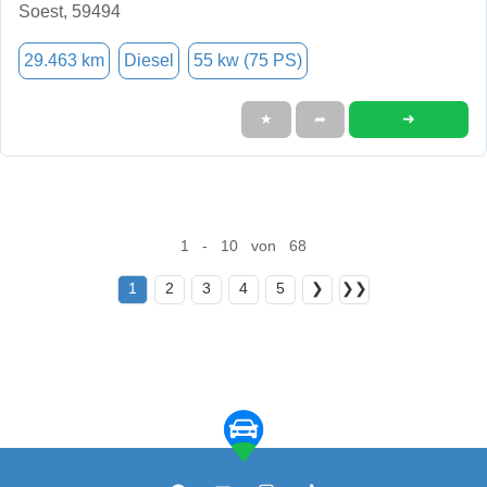
Soest, 59494
29.463 km
Diesel
55 kw (75 PS)
➜
★
➦
1 - 10 von 68
1
2
3
4
5
❯
❯❯