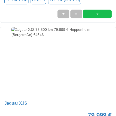
➜
★
➦
Jaguar XJS
79.999 €