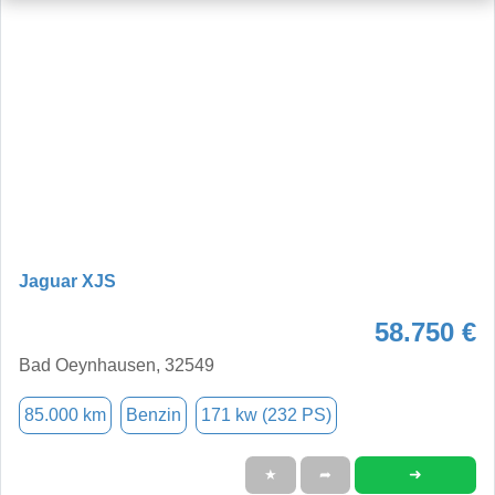
Jaguar XJS
58.750 €
Bad Oeynhausen, 32549
85.000 km
Benzin
171 kw (232 PS)
➜
★
➦