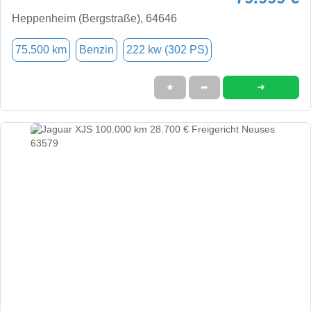
Heppenheim (Bergstraße), 64646
75.500 km
Benzin
222 kw (302 PS)
➜
★
➦