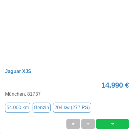
Jaguar XJS
14.990 €
München, 81737
54.000 km
Benzin
204 kw (277 PS)
➜
★
➦