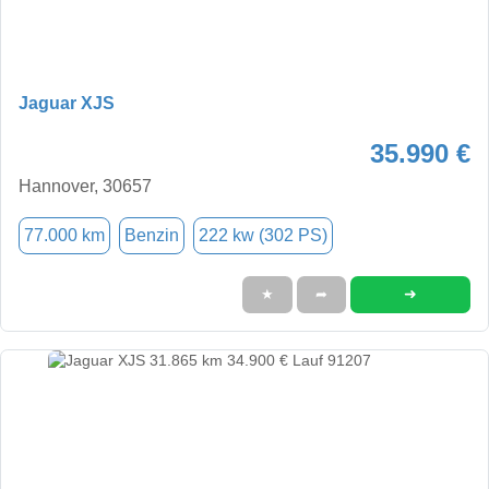
Jaguar XJS
35.990 €
Hannover, 30657
77.000 km
Benzin
222 kw (302 PS)
➜
★
➦