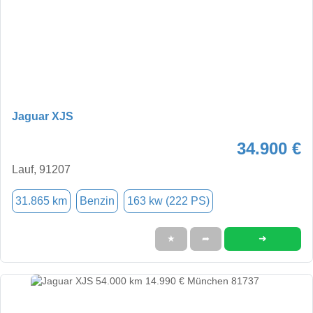
Jaguar XJS
34.900 €
Lauf, 91207
31.865 km
Benzin
163 kw (222 PS)
➜
★
➦