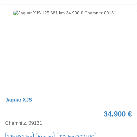
Jaguar XJS
34.900 €
Chemnitz, 09131
125.681 km
Benzin
222 kw (302 PS)