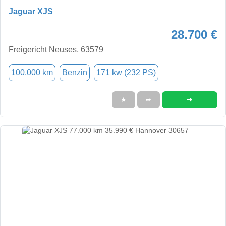
Jaguar XJS
28.700 €
Freigericht Neuses, 63579
100.000 km
Benzin
171 kw (232 PS)
➜
★
➦