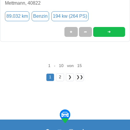
Mettmann, 40822
89.032 km
Benzin
194 kw (264 PS)
➜
★
➦
1 - 10 von 15
1
2
❯
❯❯