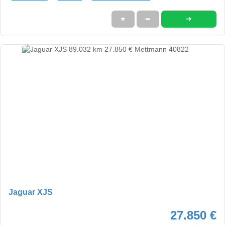
➜
★
➦
Jaguar XJS
27.850 €