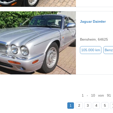
Jaguar Daimler
Bensheim, 64625
105.000 km
Benz
1 - 10 von 91
1
2
3
4
5