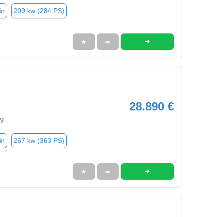
in
209 kw (284 PS)
➜
★
➦
28.890 €
99
in
267 kw (363 PS)
➜
★
➦