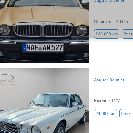
Jaguar Daimler
Ostbevern, 48346
138.000 km
Benz
Jaguar Daimler
Kaarst, 41564
24.689 km
Benzi