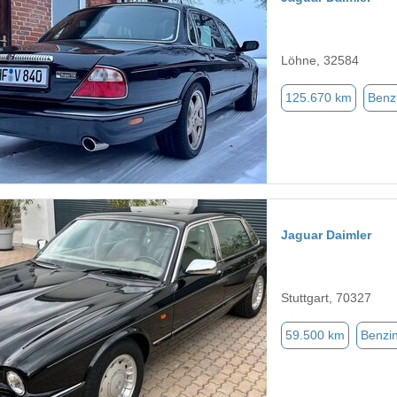
Löhne, 32584
125.670 km
Benz
Jaguar Daimler
Stuttgart, 70327
59.500 km
Benzi