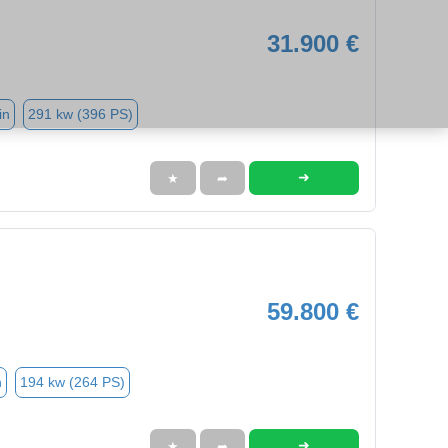
31.900 €
in
291 kw (396 PS)
➜
★
➦
59.800 €
n
194 kw (264 PS)
➜
★
➦