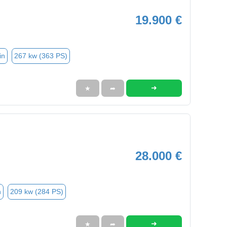
19.900 €
in
267 kw (363 PS)
➜
★
➦
28.000 €
n
209 kw (284 PS)
➜
★
➦