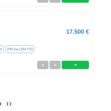
17.500 €
in
209 kw (284 PS)
➜
★
➦
❯
❯❯