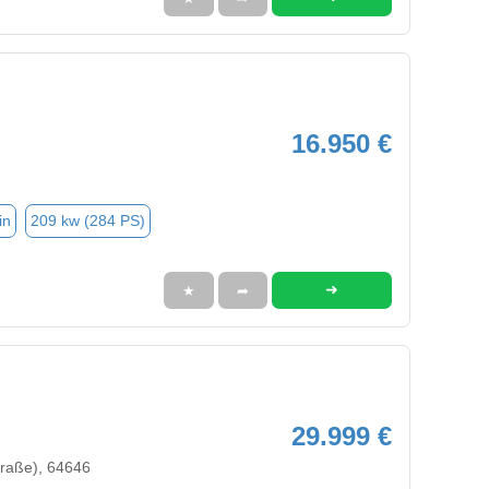
16.950 €
in
209 kw (284 PS)
➜
★
➦
29.999 €
raße), 64646