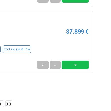
37.899 €
150 kw (204 PS)
➜
★
➦
❯
❯❯