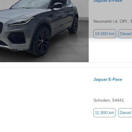
Jaguar E-Pace
Neumarkt i.d. OPf.,
19.000 km
Diesel
Jaguar E-Pace
Schoden, 54441
11.900 km
Diesel