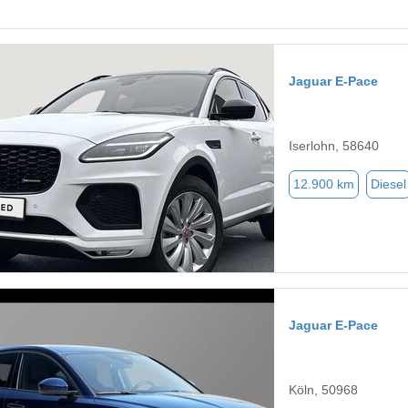
Jaguar E-Pace
Iserlohn, 58640
12.900 km
Diesel
Jaguar E-Pace
Köln, 50968