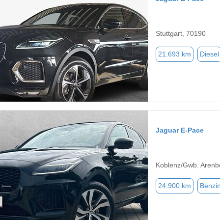
Stuttgart, 70190
21.693 km
Diesel
Jaguar E-Pace
Koblenz/Gwb. Arenb
24.900 km
Benzi