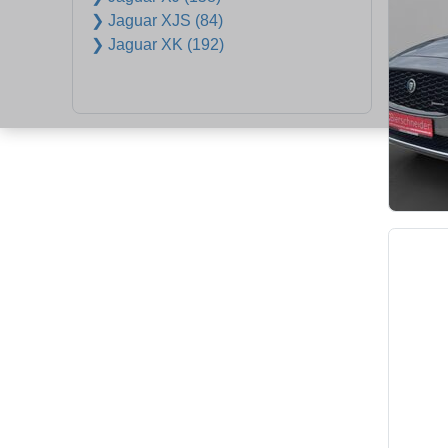
❯ Jaguar XJS (84)
❯ Jaguar XK (192)