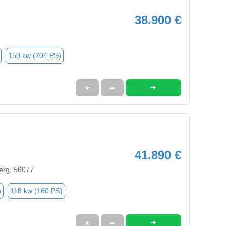
38.900 €
150 kw (204 PS)
➜
★
➦
41.890 €
erg, 56077
n
118 kw (160 PS)
➜
★
➦