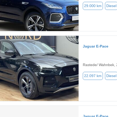
29.000 km
Diesel
Jaguar E-Pace
Rastede/ Wahnbek,
22.097 km
Diesel
Jaguar E-Pace