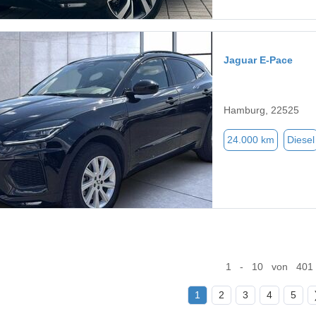
Jaguar E-Pace
Hamburg, 22525
24.000 km
Diesel
1 - 10 von 401
1
2
3
4
5