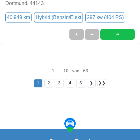
Dortmund, 44143
40.949 km
Hybrid (Benzin/Elekt
297 kw (404 PS)
➜
★
➦
1 - 10 von 63
1
2
3
4
5
❯
❯❯