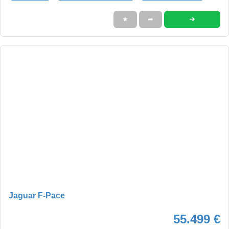
➜
★
➦
Jaguar F-Pace
55.499 €