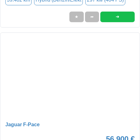
➜
★
➦
Jaguar F-Pace
56.900 €