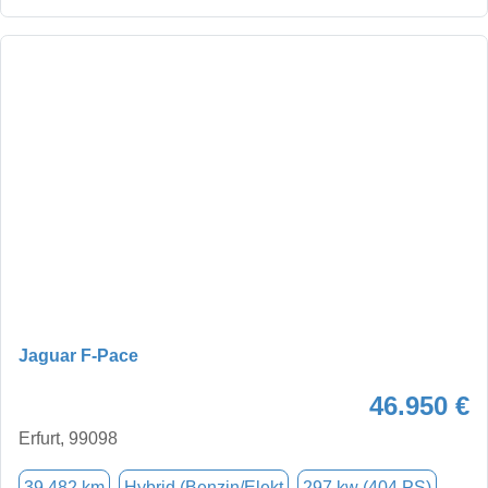
Jaguar F-Pace
46.950 €
Erfurt, 99098
39.482 km
Hybrid (Benzin/Elekt
297 kw (404 PS)