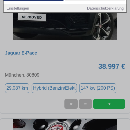
Einstellungen
Datenschutzerklärung
Jaguar E-Pace
38.997 €
München, 80809
29.087 km
Hybrid (Benzin/Elekt
147 kw (200 PS)
➜
★
➦