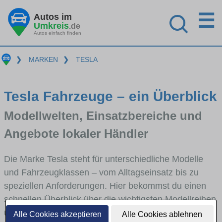
☰
Autos im
Umkreis
.de
Autos einfach finden
❯
MARKEN
❯
TESLA
Tesla Fahrzeuge – ein Überblick
Modellwelten, Einsatzbereiche und
Angebote lokaler Händler
Die Marke Tesla steht für unterschiedliche Modelle
und Fahrzeugklassen – vom Alltagseinsatz bis zu
speziellen Anforderungen. Hier bekommst du einen
schnellen Überblick über die wichtigsten Modellreihen
und für wen Tesla besonders interessant ist. Direkt
Alle Cookies akzeptieren
Alle Cookies ablehnen