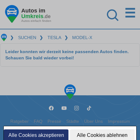
☰
Autos im
Umkreis
.de
Autos einfach finden
❯
SUCHEN
❯
TESLA
❯
MODEL-X
Leider konnten wir derzeit keine passenden Autos finden.
Schauen Sie bald wieder vorbei!
Ratgeber
FAQ
Presse
Städte
Über Uns
Impressum
Datenschutz
Cookies
Alle Cookies akzeptieren
Alle Cookies ablehnen