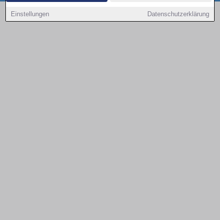
Copyright © 2000 - 2026 | 1A Infosysteme GmbH | Content by: 1a-sites-autos
Einstellungen
Datenschutzerklärung
08.08.2026