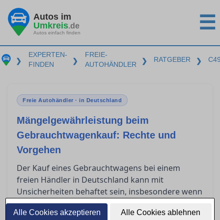
Autos im
☰
Umkreis
.de
Autos einfach finden
EXPERTEN-
FREIE-
RATGEBER
C4
❯
❯
❯
❯
FINDEN
AUTOHÄNDLER
Freie Autohändler · in Deutschland
Mängelgewährleistung beim
Gebrauchtwagenkauf: Rechte und
Vorgehen
Der Kauf eines Gebrauchtwagens bei einem
freien Händler in Deutschland kann mit
Unsicherheiten behaftet sein, insbesondere wenn
nach dem Kauf Mängel auftreten. Gewerbliche
Alle Cookies akzeptieren
Alle Cookies ablehnen
Verkäufer sind jedoch gesetzlich zur