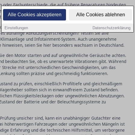
en oder Farbunterschiede, die auf frühere Reparaturen hindeuten
üren, die Motorhaube und den Kofferraum, um die Mechanik zu
Alle Cookies akzeptieren
Alle Cookies ablehnen
erboden, Rost ist hier oft ein Warnzeichen.
der Sitze und des Armaturenbretts achten. Fühlen sich die
Einstellungen
Datenschutzerklärung
 es auffällige Abnutzungserscheinungen? Testen Sie alle
r, Klimaanlage und Infotainment-System. Auch unangenehme
 hinweisen, seien Sie hier besonders wachsam in Deutschland.
 Sie den Motor starten und auf ungewöhnliche Geräusche achten.
nd beobachten Sie, ob es unerwartete Vibrationen gibt. Während
er Strecke mit unterschiedlichen Geschwindigkeiten, um das
enkung sollten präzise und geschmeidig funktionieren.
Zustand zu prüfen, einschließlich Profiltiefe und gleichmäßigem
Wagenheber sollten sich in einwandfreiem Zustand befinden.
lichen Flüssigkeitsleckagen oder ungewöhnlichen Abnutzungen.
n Zustand der Batterie und der Beleuchtungssysteme zu
 Prüfung unsicher sind, kann ein unabhängiger Gutachter eine
 bei höherwertigen Fahrzeugen oder ungewöhnlichen Mängeln ist
ndige Erfahrung und die technischen Hilfsmittel, um verborgene