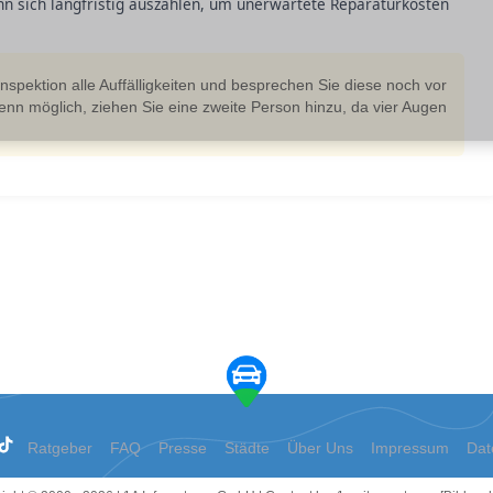
nn sich langfristig auszahlen, um unerwartete Reparaturkosten
nspektion alle Auffälligkeiten und besprechen Sie diese noch vor
nn möglich, ziehen Sie eine zweite Person hinzu, da vier Augen
Ratgeber
FAQ
Presse
Städte
Über Uns
Impressum
Dat