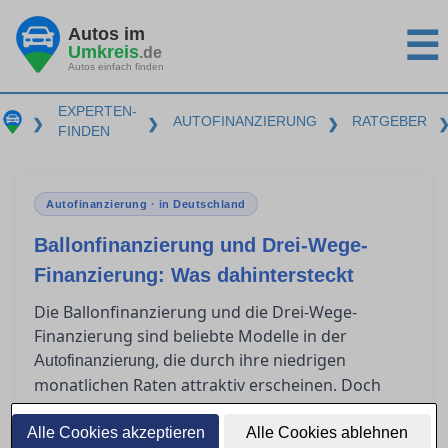
Autos im
☰
Umkreis
.de
Autos einfach finden
EXPERTEN-
AUTOFINANZIERUNG
RATGEBER
❯
❯
❯
FINDEN
Autofinanzierung · in Deutschland
Ballonfinanzierung und Drei-Wege-
Finanzierung: Was dahintersteckt
Die Ballonfinanzierung und die Drei-Wege-
Finanzierung sind beliebte Modelle in der
, die durch ihre niedrigen
Autofinanzierung
monatlichen Raten attraktiv erscheinen. Doch
was passiert am Ende der Laufzeit? Für wen sind
diese Modelle geeignet, und welche Risiken
Alle Cookies akzeptieren
Alle Cookies ablehnen