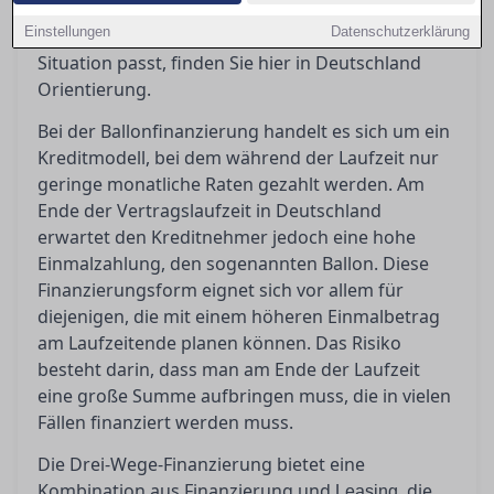
sollten Sie beachten? Wenn Sie sich fragen,
Einstellungen
Datenschutzerklärung
welches Finanzierungsmodell am besten zu Ihrer
Situation passt, finden Sie hier in Deutschland
Orientierung.
Bei der Ballonfinanzierung handelt es sich um ein
Kreditmodell, bei dem während der Laufzeit nur
geringe monatliche Raten gezahlt werden. Am
Ende der Vertragslaufzeit in Deutschland
erwartet den Kreditnehmer jedoch eine hohe
Einmalzahlung, den sogenannten Ballon. Diese
Finanzierungsform eignet sich vor allem für
diejenigen, die mit einem höheren Einmalbetrag
am Laufzeitende planen können. Das Risiko
besteht darin, dass man am Ende der Laufzeit
eine große Summe aufbringen muss, die in vielen
Fällen finanziert werden muss.
Die Drei-Wege-Finanzierung bietet eine
Kombination aus Finanzierung und
, die
Leasing