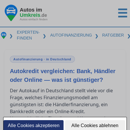
Autos im
☰
Umkreis
.de
Autos einfach finden
EXPERTEN-
AUTOFINANZIERUNG
RATGEBER
❯
❯
❯
FINDEN
Autofinanzierung · in Deutschland
Autokredit vergleichen: Bank, Händler
oder Online — was ist günstiger?
Der Autokauf in Deutschland stellt viele vor die
Frage, welches Finanzierungsmodell am
günstigsten ist: die Händlerfinanzierung, ein
Bankkredit oder ein Online-Kredit.
Unterschiedliche Zinssätze und Kostenstrukturen
wie der effektive Jahreszins und die
Alle Cookies akzeptieren
Alle Cookies ablehnen