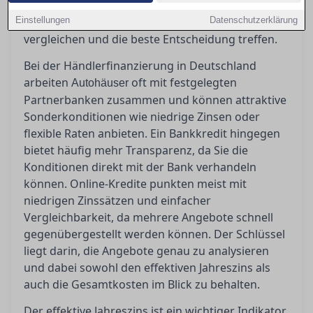
Gesamtkosten sind entscheidend. In diesem
Einstellungen
Artikel erfahren Sie, wie Sie die Angebote richtig
Datenschutzerklärung
vergleichen und die beste Entscheidung treffen.
Bei der Händlerfinanzierung in Deutschland
arbeiten
oft mit festgelegten
Autohäuser
Partnerbanken zusammen und können attraktive
Sonderkonditionen wie niedrige Zinsen oder
flexible Raten anbieten. Ein Bankkredit hingegen
bietet häufig mehr Transparenz, da Sie die
Konditionen direkt mit der Bank verhandeln
können. Online-Kredite punkten meist mit
niedrigen Zinssätzen und einfacher
Vergleichbarkeit, da mehrere Angebote schnell
gegenübergestellt werden können. Der Schlüssel
liegt darin, die Angebote genau zu analysieren
und dabei sowohl den effektiven Jahreszins als
auch die Gesamtkosten im Blick zu behalten.
Der effektive Jahreszins ist ein wichtiger Indikator