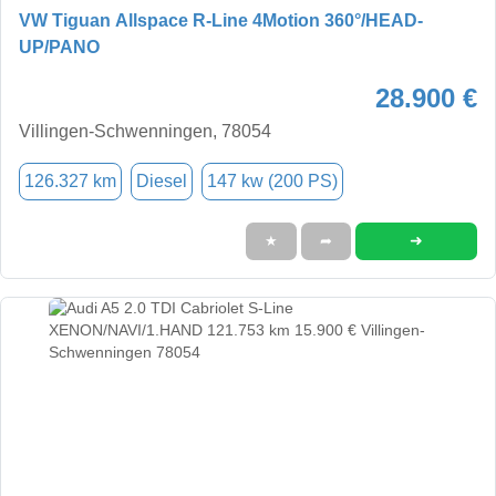
VW Tiguan Allspace R-Line 4Motion 360°/HEAD-
UP/PANO
28.900 €
Villingen-Schwenningen, 78054
126.327 km
Diesel
147 kw (200 PS)
➜
★
➦