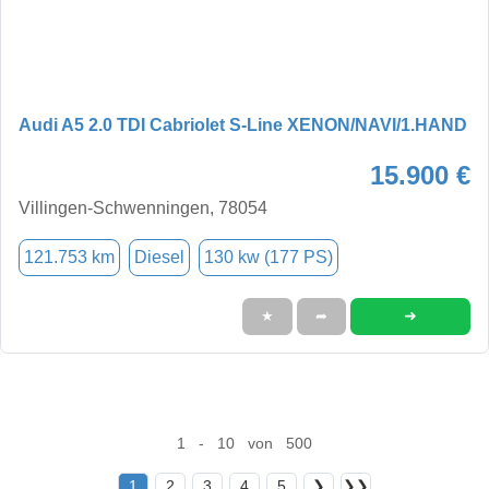
Audi A5 2.0 TDI Cabriolet S-Line XENON/NAVI/1.HAND
15.900 €
Villingen-Schwenningen, 78054
121.753 km
Diesel
130 kw (177 PS)
➜
★
➦
1 - 10 von 500
1
2
3
4
5
❯
❯❯