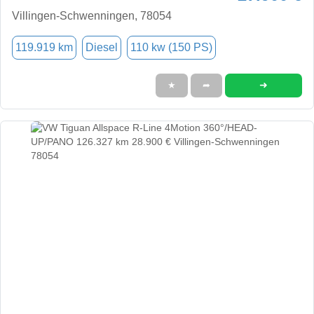
Villingen-Schwenningen, 78054
119.919 km
Diesel
110 kw (150 PS)
➜
★
➦