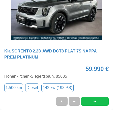
Kia SORENTO 2.2D AWD DCT8 PLAT 7S NAPPA
PREM PLATINUM
59.990 €
Höhenkirchen-Siegertsbrun, 85635
1.500 km
Diesel
142 kw (193 PS)
➜
★
➦