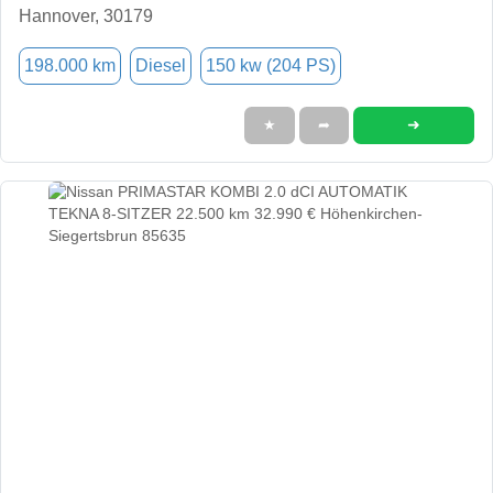
Hannover, 30179
198.000 km
Diesel
150 kw (204 PS)
➜
★
➦