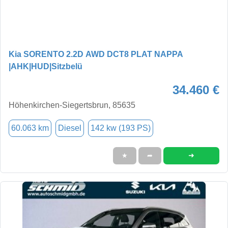
Kia SORENTO 2.2D AWD DCT8 PLAT NAPPA
|AHK|HUD|Sitzbelü
34.460 €
Höhenkirchen-Siegertsbrun, 85635
60.063 km
Diesel
142 kw (193 PS)
➜
★
➦