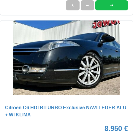
➜
★
➦
Citroen C6 HDI BITURBO Exclusive NAVI LEDER ALU
+ WI KLIMA
8.950 €