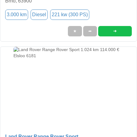
Brno, 63900
3.000 km
Diesel
221 kw (300 PS)
➜
★
➦
Land Rover Range Rover Sport