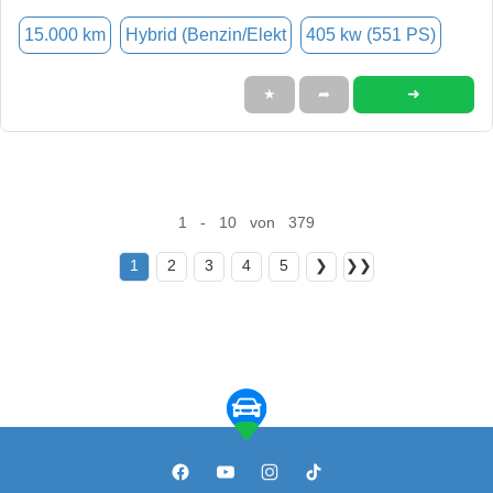
15.000 km
Hybrid (Benzin/Elekt
405 kw (551 PS)
➜
★
➦
1 - 10 von 379
1
2
3
4
5
❯
❯❯