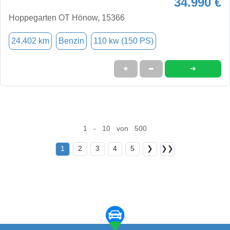
34.990 €
Hoppegarten OT Hönow, 15366
24.402 km
Benzin
110 kw (150 PS)
➜
★
➦
1 - 10 von 500
1
2
3
4
5
❯
❯❯