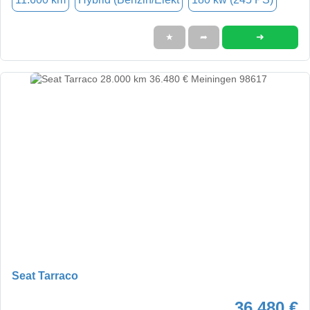
➜
★
➦
Seat Tarraco
36.480 €