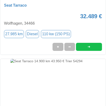
Seat Tarraco
32.489 €
Wolfhagen, 34466
27.985 km
Diesel
110 kw (150 PS)
➜
★
➦