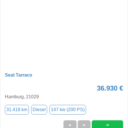
Seat Tarraco
36.930 €
Hamburg, 21029
31.418 km
Diesel
147 kw (200 PS)
➜
★
➦