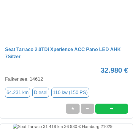
Seat Tarraco 2.0TDi Xperience ACC Pano LED AHK
7Sitzer
32.980 €
Falkensee, 14612
64.231 km
Diesel
110 kw (150 PS)
➜
★
➦