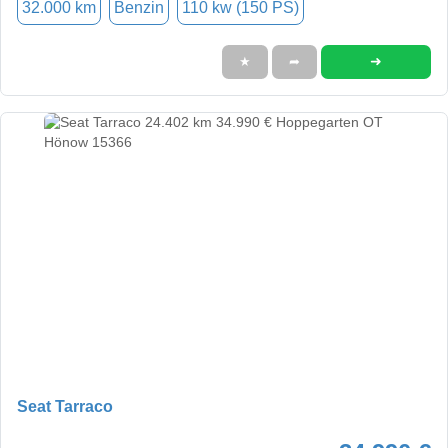
32.000 km
Benzin
110 kw (150 PS)
➜
★
➦
Seat Tarraco