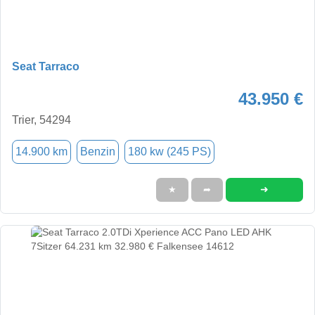
Seat Tarraco
43.950 €
Trier, 54294
14.900 km
Benzin
180 kw (245 PS)
➜
★
➦