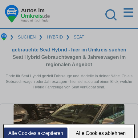
☰
Autos im
Umkreis
.de
Autos einfach finden
❯
SUCHEN
❯
HYBRID
❯
SEAT
gebrauchte Seat Hybrid - hier im Umkreis suchen
Seat Hybrid Gebrauchtwagen & Jahreswagen im
regionalen Angebot
Finde für Seat Hybrid gezielt Fahrzeuge und Modelle in deiner Nähe. Ob als
Gebrauchtwagen oder Jahreswagen - hier siehst du auf einen Blick, welche
Hybrid Fahrzeuge von Seat verfügbar sind.
Alle Cookies akzeptieren
Alle Cookies ablehnen