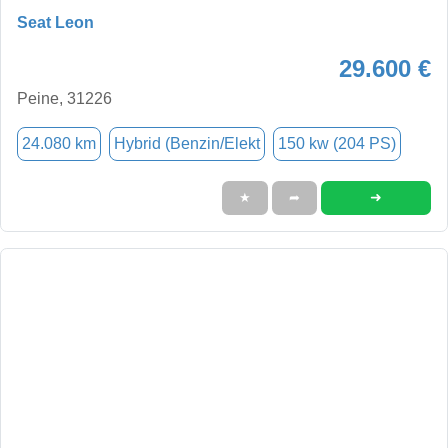
Seat Leon
29.600 €
Peine, 31226
24.080 km
Hybrid (Benzin/Elekt
150 kw (204 PS)
➜
★
➦