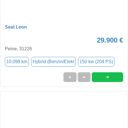
Seat Leon
29.900 €
Peine, 31226
10.099 km
Hybrid (Benzin/Elekt
150 kw (204 PS)
➜
★
➦