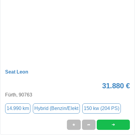
Seat Leon
31.880 €
Fürth, 90763
14.990 km
Hybrid (Benzin/Elekt
150 kw (204 PS)
➜
★
➦