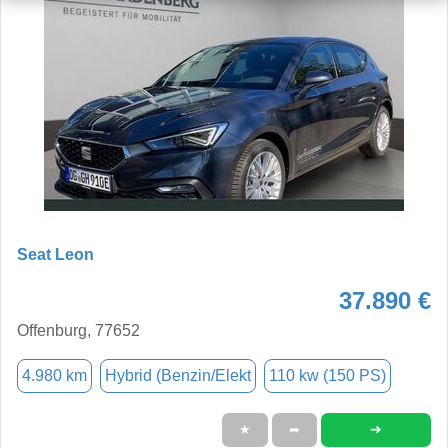
Seat Leon
37.890 €
Offenburg, 77652
4.980 km
Hybrid (Benzin/Elekt
110 kw (150 PS)
➜
★
➦