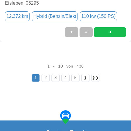
Eisleben, 06295
12.372 km
Hybrid (Benzin/Elekt
110 kw (150 PS)
➜
★
➦
1 - 10 von 430
1
2
3
4
5
❯
❯❯