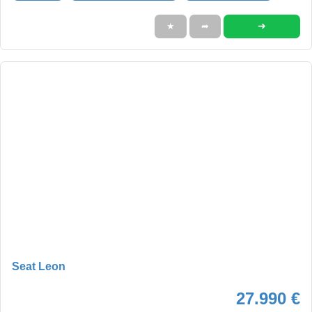
➜
★
➦
Seat Leon
27.990 €