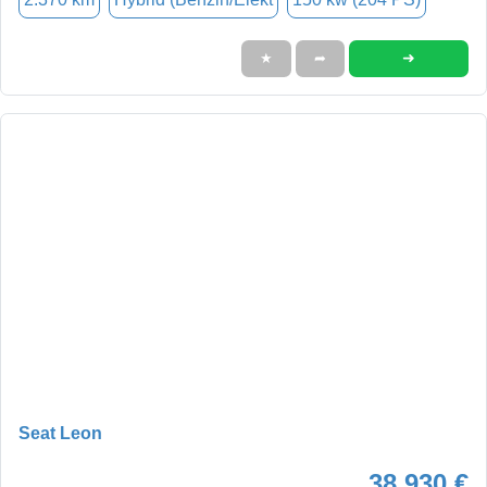
➜
★
➦
Seat Leon
38.930 €