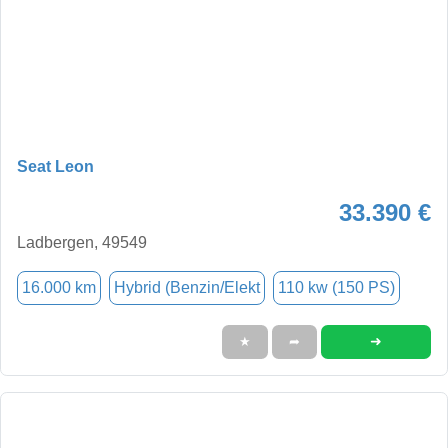
Seat Leon
33.390 €
Ladbergen, 49549
16.000 km
Hybrid (Benzin/Elekt
110 kw (150 PS)
➜
★
➦