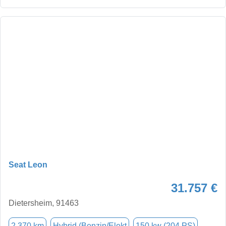
Seat Leon
31.757 €
Dietersheim, 91463
2.370 km
Hybrid (Benzin/Elekt
150 kw (204 PS)