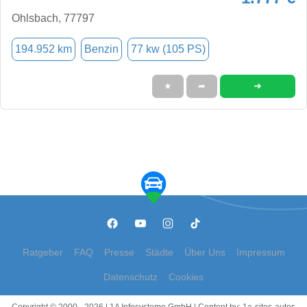
Ohlsbach, 77797
194.952 km
Benzin
77 kw (105 PS)
➜
★
➦
Ratgeber
FAQ
Presse
Städte
Über Uns
Impressum
Datenschutz
Cookies
Copyright © 2000 - 2026 | 1A Infosysteme GmbH | Content by: 1a-sites-autos