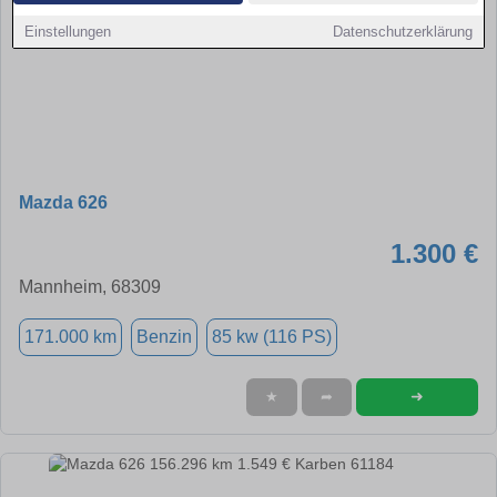
Einstellungen
Datenschutzerklärung
Mazda 626
1.300 €
Mannheim, 68309
171.000 km
Benzin
85 kw (116 PS)
➜
★
➦