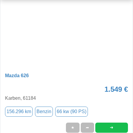
Mazda 626
1.549 €
Karben, 61184
156.296 km
Benzin
66 kw (90 PS)
➜
★
➦