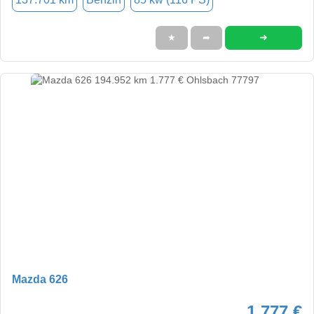
➜
★
➦
Mazda 626
1.777 €