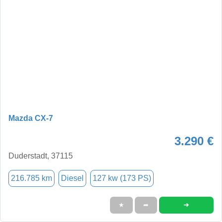
Mazda CX-7
3.290 €
Duderstadt, 37115
216.785 km
Diesel
127 kw (173 PS)
➜
★
➦