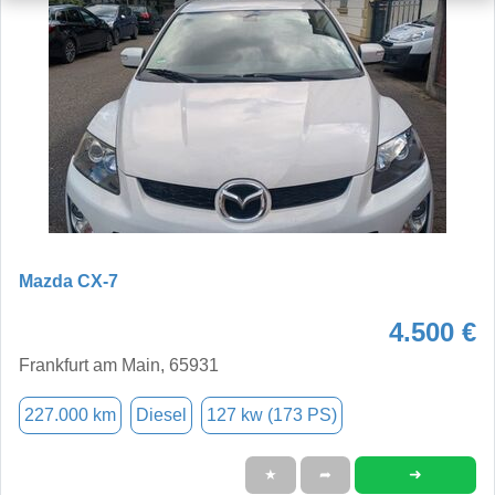
Mazda CX-7
4.500 €
Frankfurt am Main, 65931
227.000 km
Diesel
127 kw (173 PS)
➜
★
➦