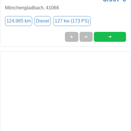
Mönchengladbach, 41066
124.985 km
Diesel
127 kw (173 PS)
➜
★
➦