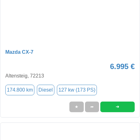
Mazda CX-7
6.995 €
Altensteig, 72213
174.800 km
Diesel
127 kw (173 PS)
➜
★
➦