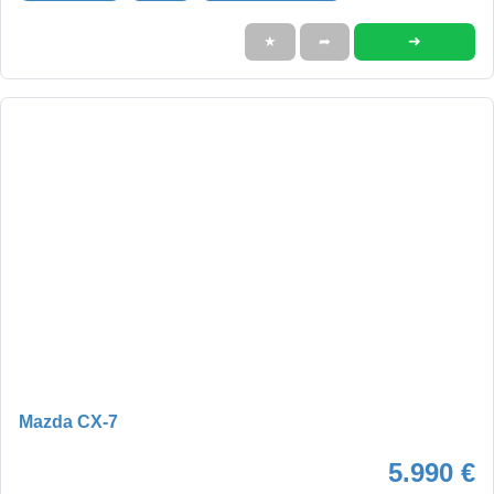
➜
★
➦
Mazda CX-7
5.990 €