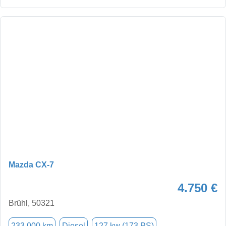
Mazda CX-7
4.750 €
Brühl, 50321
233.000 km
Diesel
127 kw (173 PS)