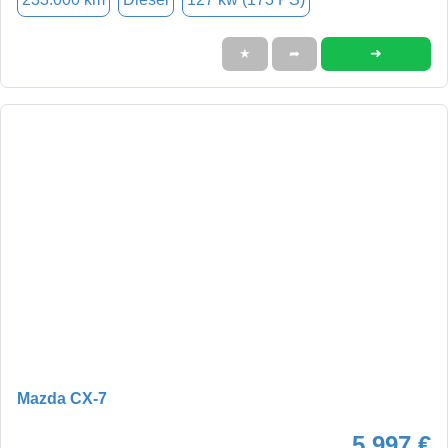
➜
★
➦
Mazda CX-7
5.997 €