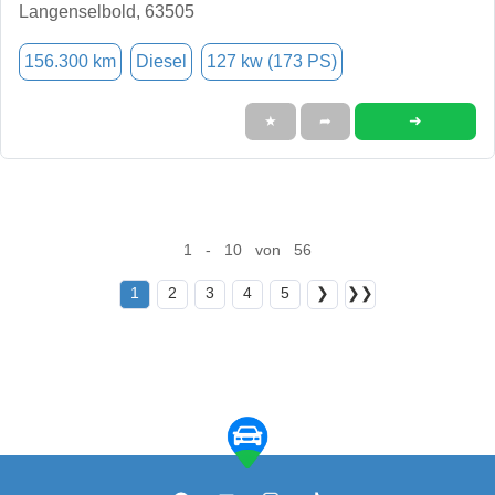
Langenselbold, 63505
156.300 km
Diesel
127 kw (173 PS)
➜
★
➦
1 - 10 von 56
1
2
3
4
5
❯
❯❯