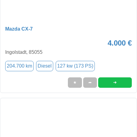
Mazda CX-7
4.000 €
Ingolstadt, 85055
204.700 km
Diesel
127 kw (173 PS)
➜
★
➦