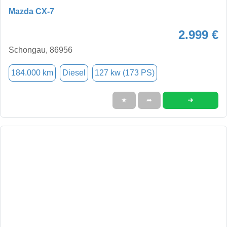
Mazda CX-7
2.999 €
Schongau, 86956
184.000 km
Diesel
127 kw (173 PS)
➜
★
➦