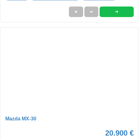
➜
★
➦
Mazda MX-30
20.900 €