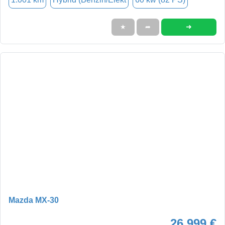
➜
★
➦
Mazda MX-30
26.999 €