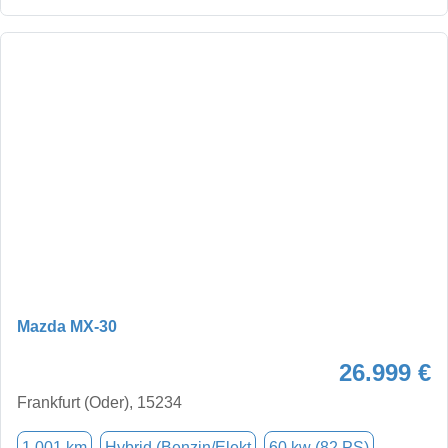
Mazda MX-30
26.999 €
Frankfurt (Oder), 15234
1.001 km
Hybrid (Benzin/Elekt
60 kw (82 PS)