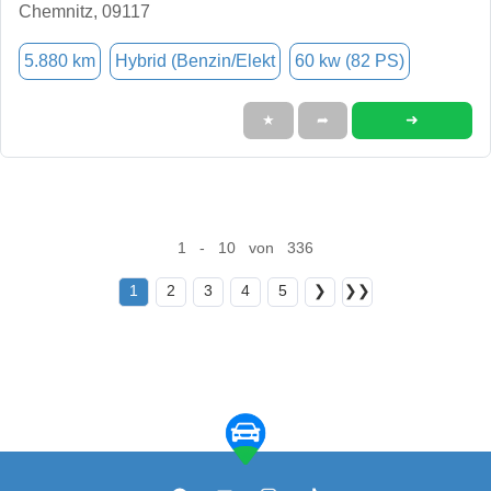
Chemnitz, 09117
5.880 km
Hybrid (Benzin/Elekt
60 kw (82 PS)
➜
★
➦
1 - 10 von 336
1
2
3
4
5
❯
❯❯