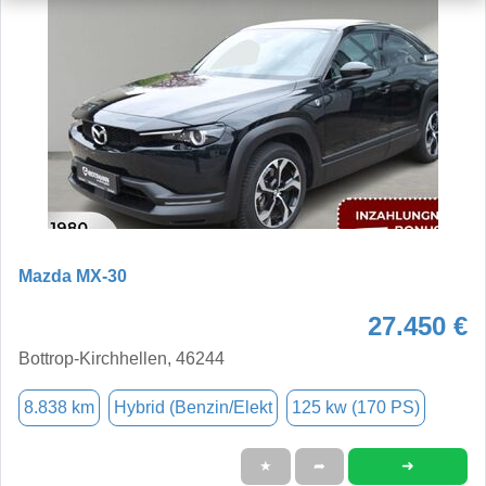
Mazda MX-30
27.450 €
Bottrop-Kirchhellen, 46244
8.838 km
Hybrid (Benzin/Elekt
125 kw (170 PS)
➜
★
➦