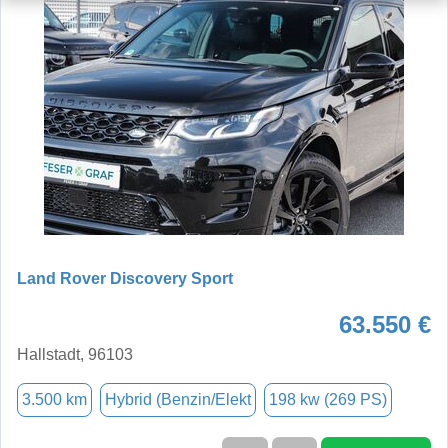
Land Rover Discovery Sport
63.550 €
Hallstadt, 96103
3.500 km
Hybrid (Benzin/Elekt
198 kw (269 PS)