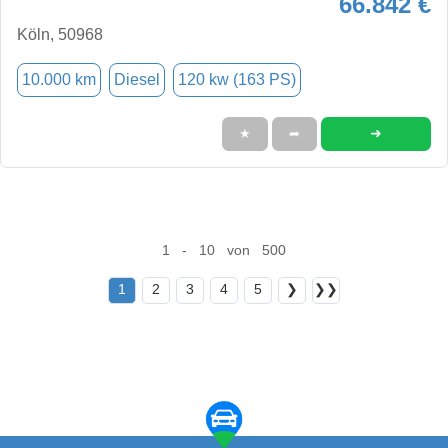
66.842 €
Köln, 50968
10.000 km
Diesel
120 kw (163 PS)
➜
★
➦
1 - 10 von 500
1
2
3
4
5
❯
❯❯