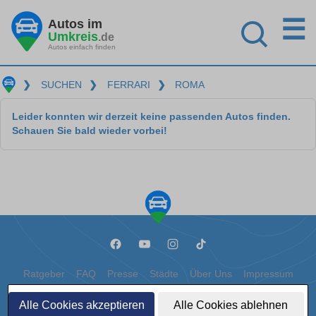
☰
Autos im
Umkreis
.de
Autos einfach finden
❯
SUCHEN
❯
FERRARI
❯
ROMA
Leider konnten wir derzeit keine passenden Autos finden.
Schauen Sie bald wieder vorbei!
Ratgeber
FAQ
Presse
Städte
Über Uns
Impressum
Datenschutz
Cookies
Alle Cookies akzeptieren
Alle Cookies ablehnen