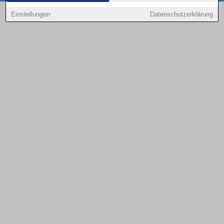
Copyright © 2000 - 2026 | 1A Infosysteme GmbH | Content by: 1a-sites-autos
Einstellungen
Datenschutzerklärung
09.08.2026