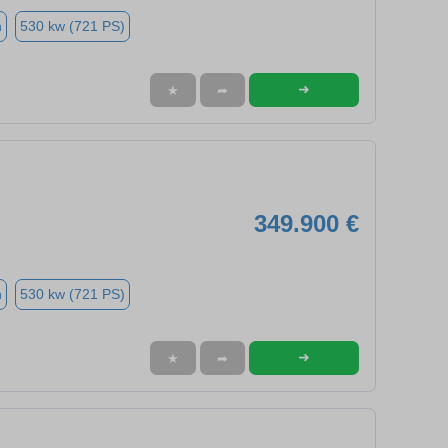
n
530 kw (721 PS)
➜
★
➦
349.900 €
n
530 kw (721 PS)
➜
★
➦