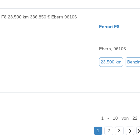
Ferrari F8
Ebern, 96106
23.500 km
Benzi
1 - 10 von 22
1
2
3
❯