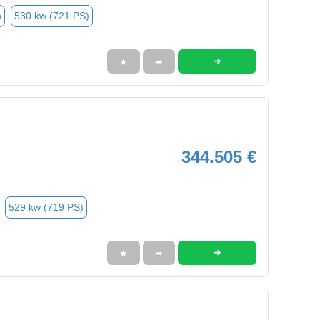
n
530 kw (721 PS)
➜
★
➦
344.505 €
529 kw (719 PS)
➜
★
➦