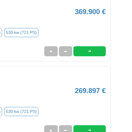
369.900 €
0
n
530 kw (721 PS)
➜
★
➦
269.897 €
n
530 kw (721 PS)
➜
★
➦