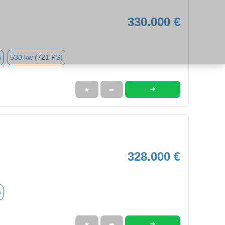
330.000 €
n
530 kw (721 PS)
➜
★
➦
328.000 €
n
➜
★
➦