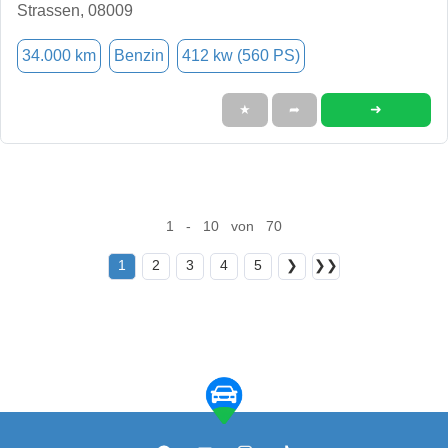
Strassen, 08009
34.000 km
Benzin
412 kw (560 PS)
➜
★
➦
1 - 10 von 70
1
2
3
4
5
❯
❯❯