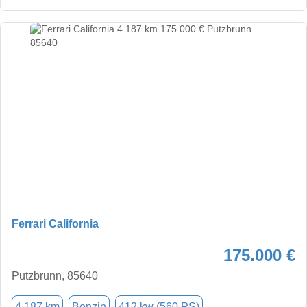
Ferrari California
175.000 €
Putzbrunn, 85640
4.187 km
Benzin
412 kw (560 PS)