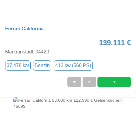
Ferrari California
139.111 €
Markranstädt, 04420
37.478 km
Benzin
412 kw (560 PS)
➜
★
➦