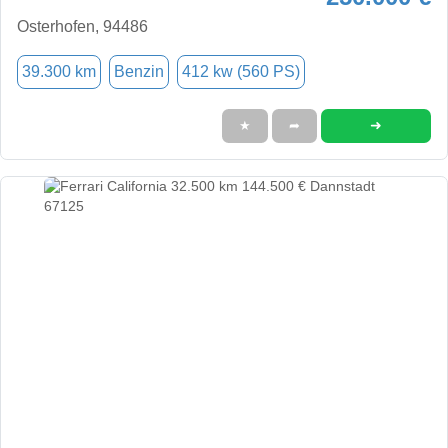
Osterhofen, 94486
39.300 km
Benzin
412 kw (560 PS)
➜
★
➦