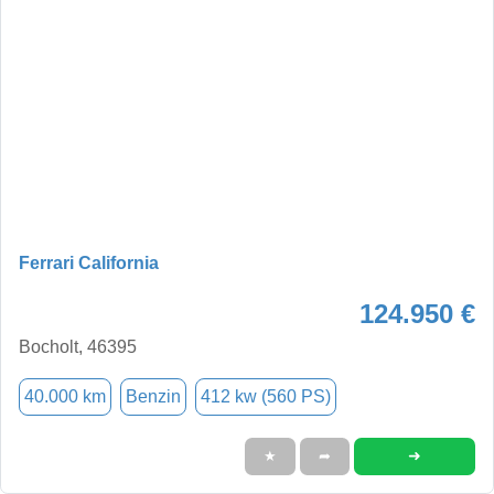
Ferrari California
124.950 €
Bocholt, 46395
40.000 km
Benzin
412 kw (560 PS)
➜
★
➦