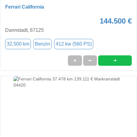
Ferrari California
144.500 €
Dannstadt, 67125
32.500 km
Benzin
412 kw (560 PS)
➜
★
➦