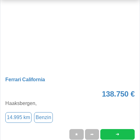
Ferrari California
138.750 €
Haaksbergen,
14.995 km
Benzin
➜
★
➦