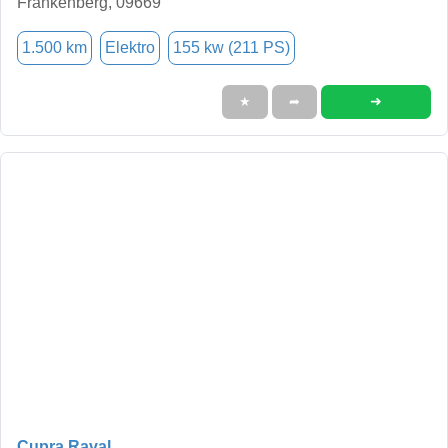
Frankenberg, 09669
1.500 km
Elektro
155 kw (211 PS)
➜
★
➦
Cupra Raval