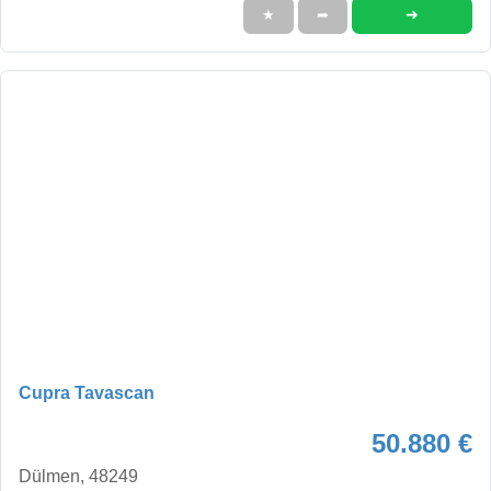
➜
★
➦
Cupra Tavascan
50.880 €
Dülmen, 48249