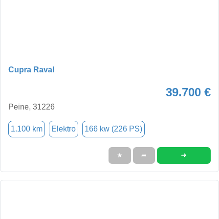
Cupra Raval
39.700 €
Peine, 31226
1.100 km
Elektro
166 kw (226 PS)
➜
★
➦