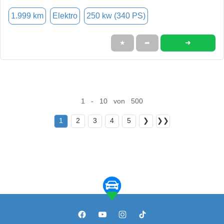
1.999 km
Elektro
250 kw (340 PS)
➜
★
➦
1 - 10 von 500
1
2
3
4
5
❯
❯❯