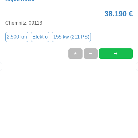
38.190 €
Chemnitz, 09113
2.500 km
Elektro
155 kw (211 PS)
➜
★
➦