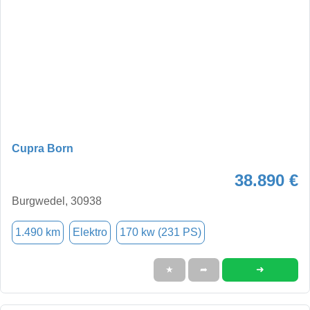
Cupra Born
38.890 €
Burgwedel, 30938
1.490 km
Elektro
170 kw (231 PS)
➜
★
➦