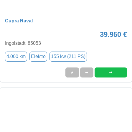
Cupra Raval
39.950 €
Ingolstadt, 85053
4.000 km
Elektro
155 kw (211 PS)
➜
★
➦