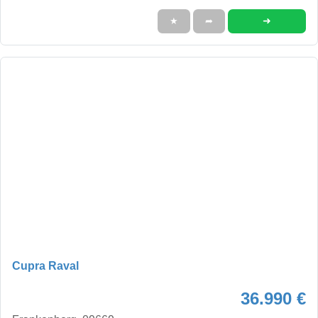
➜
★
➦
Cupra Raval
36.990 €