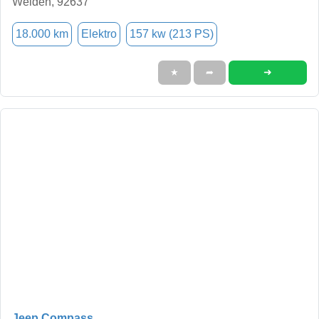
Weiden, 92637
18.000 km
Elektro
157 kw (213 PS)
➜
★
➦
Jeep Compass