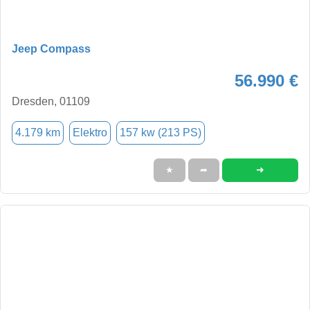
Jeep Compass
56.990 €
Dresden, 01109
4.179 km
Elektro
157 kw (213 PS)
➜
★
➦