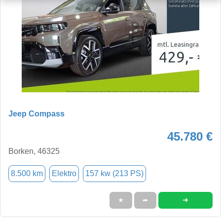
Jeep Compass
45.780 €
Borken, 46325
8.500 km
Elektro
157 kw (213 PS)
➜
★
➦