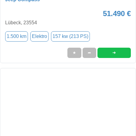
51.490 €
Lübeck, 23554
1.500 km
Elektro
157 kw (213 PS)
➜
★
➦