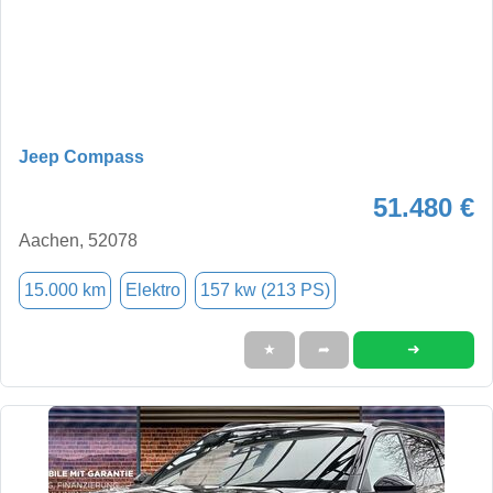
Jeep Compass
51.480 €
Aachen, 52078
15.000 km
Elektro
157 kw (213 PS)
➜
★
➦