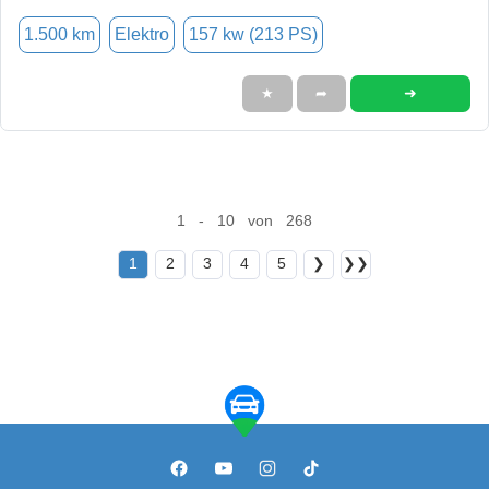
1.500 km
Elektro
157 kw (213 PS)
➜
★
➦
1 - 10 von 268
1
2
3
4
5
❯
❯❯