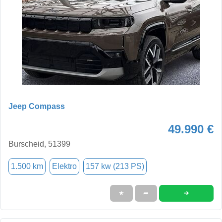
Jeep Compass
49.990 €
Burscheid, 51399
1.500 km
Elektro
157 kw (213 PS)
➜
★
➦