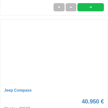
➜
★
➦
Jeep Compass
40.950 €