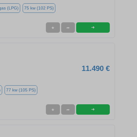
gas (LPG)
75 kw (102 PS)
➜
★
➦
11.490 €
n
77 kw (105 PS)
➜
★
➦