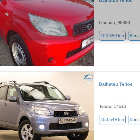
Daihatsu Terios
Ilmenau, 98693
100.350 km
Benz
Daihatsu Terios
Teltow, 14513
153.549 km
Benz