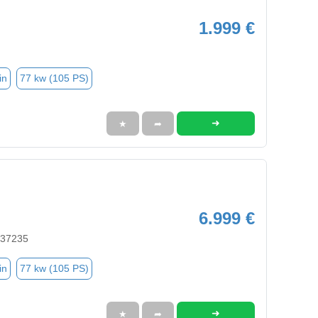
1.999 €
in
77 kw (105 PS)
➜
★
➦
6.999 €
 37235
in
77 kw (105 PS)
➜
★
➦