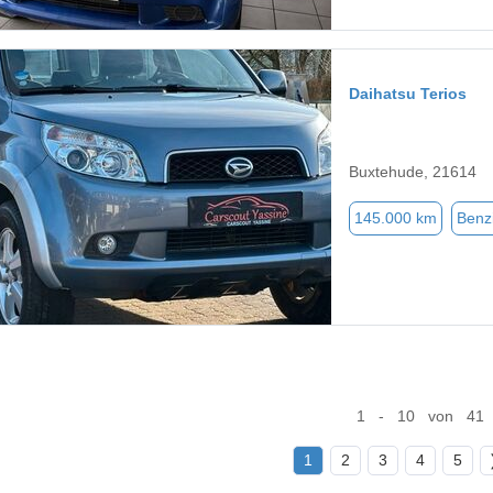
Daihatsu Terios
Buxtehude, 21614
145.000 km
Benz
1 - 10 von 41
1
2
3
4
5