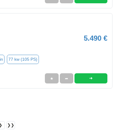
5.490 €
in
77 kw (105 PS)
➜
★
➦
❯
❯❯