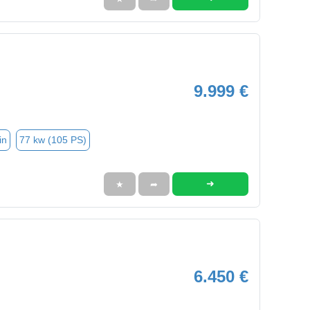
9.999 €
in
77 kw (105 PS)
➜
★
➦
6.450 €