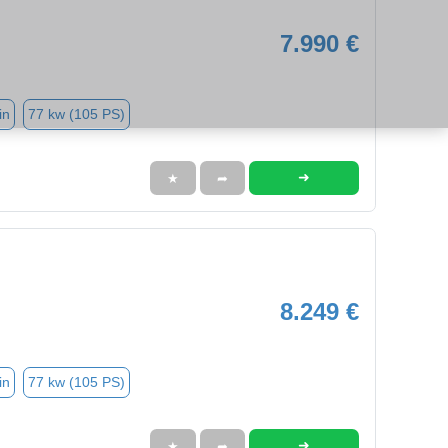
7.990 €
in
77 kw (105 PS)
➜
★
➦
8.249 €
in
77 kw (105 PS)
➜
★
➦