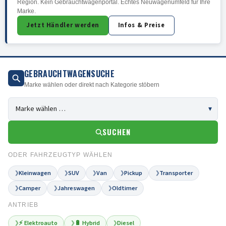
Region. Kein Gebrauchtwagenportal. Echtes Neuwagenumfeld für Ihre
Marke.
Jetzt Händler werden
Infos & Preise
GEBRAUCHTWAGENSUCHE
Marke wählen oder direkt nach Kategorie stöbern
SUCHEN
ODER FAHRZEUGTYP WÄHLEN
Kleinwagen
SUV
Van
Pickup
Transporter
❯
❯
❯
❯
❯
Camper
Jahreswagen
Oldtimer
❯
❯
❯
ANTRIEB
⚡ Elektroauto
🔋 Hybrid
Diesel
❯
❯
❯