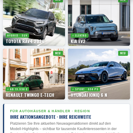
HYBRID · SUV
⚡ ELEKTRO
TOYOTA RAV4 2026
KIA EV2
NEU
NEU
⚡ AB 19.990 €
⚡ SPORT · 650 PS
RENAULT TWINGO E-TECH
HYUNDAI IONIQ 6 N
FÜR AUTOHÄUSER & HÄNDLER · REGION
IHRE AKTIONSANGEBOTE · IHRE REICHWEITE
Platzieren Sie Ihre aktuellen Neuwagenaktionen direkt auf den
Modell-Highlights – sichtbar für tausende Kaufinteressenten in der