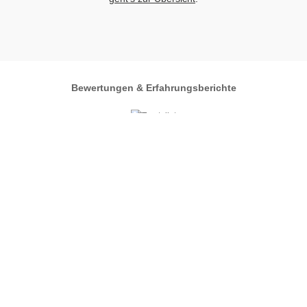
Bewertungen & Erfahrungsberichte
Autos-im-Umkreis.de
Zentrales Regionalportal
Autos
im Umkreis