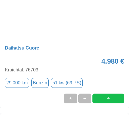
Daihatsu Cuore
4.980 €
Kraichtal, 76703
29.000 km
Benzin
51 kw (69 PS)
➜
★
➦