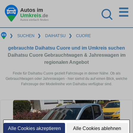
☰
Autos im
Umkreis
.de
Autos einfach finden
❯
SUCHEN
❯
DAIHATSU
❯
CUORE
gebrauchte Daihatsu Cuore und im Umkreis suchen
Daihatsu Cuore Gebrauchtwagen & Jahreswagen im
regionalen Angebot
Finde für Daihatsu Cuore gezielt Fahrzeuge in deiner Nähe. Ob als
Gebrauchtwagen oder Jahreswagen - hier siehst du auf einen Blick, welche
Fahrzeuge der Modellreihe von Daihatsu verfügbar sind.
Alle Cookies akzeptieren
Alle Cookies ablehnen