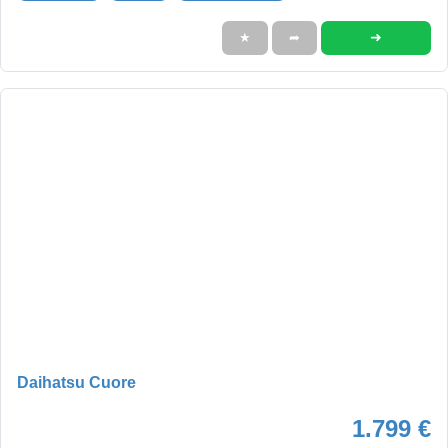
➜
★
➦
Daihatsu Cuore
1.799 €