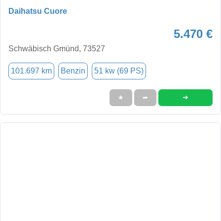
Daihatsu Cuore
5.470 €
Schwäbisch Gmünd, 73527
101.697 km
Benzin
51 kw (69 PS)
➜
★
➦