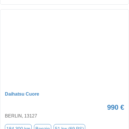
Daihatsu Cuore
990 €
BERLIN, 13127
184.300 km
Benzin
51 kw (69 PS)