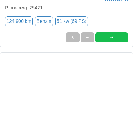
Pinneberg, 25421
124.900 km
Benzin
51 kw (69 PS)
➜
★
➦