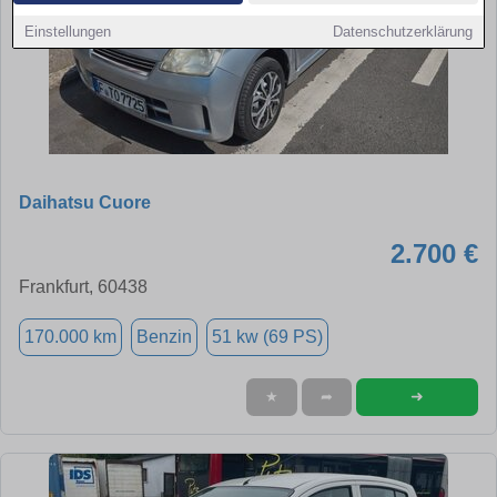
Einstellungen
Datenschutzerklärung
Daihatsu Cuore
2.700 €
Frankfurt, 60438
170.000 km
Benzin
51 kw (69 PS)
➜
★
➦