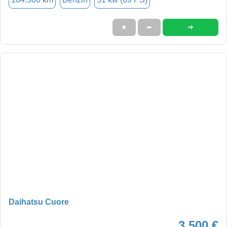
➜
★
➦
Daihatsu Cuore
3.500 €