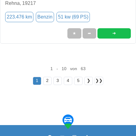
Rehna, 19217
223.476 km
Benzin
51 kw (69 PS)
➜
★
➦
1 - 10 von 63
1
2
3
4
5
❯
❯❯