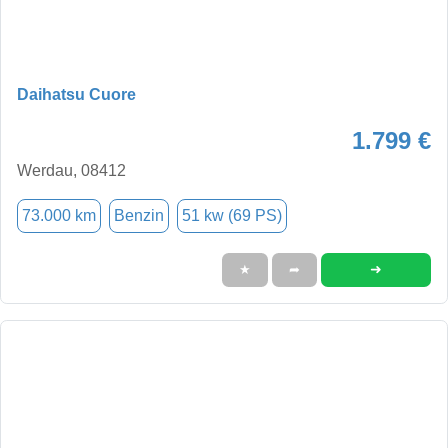
Daihatsu Cuore
1.799 €
Werdau, 08412
73.000 km
Benzin
51 kw (69 PS)
➜
★
➦