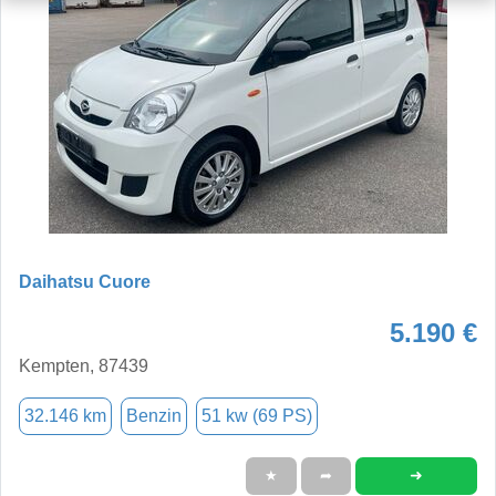
Daihatsu Cuore
5.190 €
Kempten, 87439
32.146 km
Benzin
51 kw (69 PS)
➜
★
➦