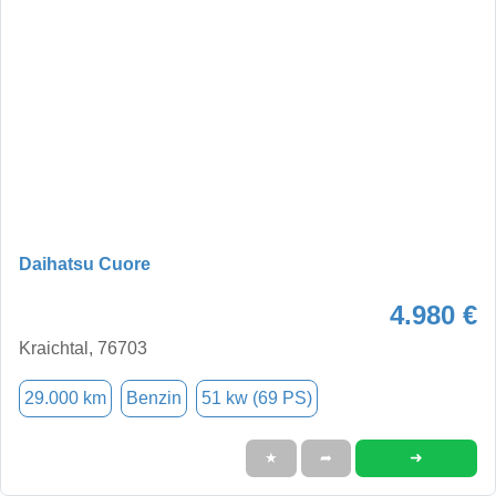
Daihatsu Cuore
4.980 €
Kraichtal, 76703
29.000 km
Benzin
51 kw (69 PS)
➜
★
➦