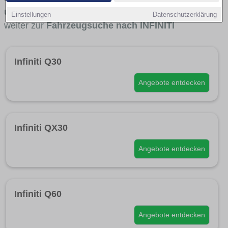
und für wen INFINITI besonders interessant ist. Direkt
Einstellungen
Datenschutzerklärung
weiter zur
Fahrzeugsuche nach INFINITI
Infiniti Q30
Angebote entdecken
Infiniti QX30
Angebote entdecken
Infiniti Q60
Angebote entdecken