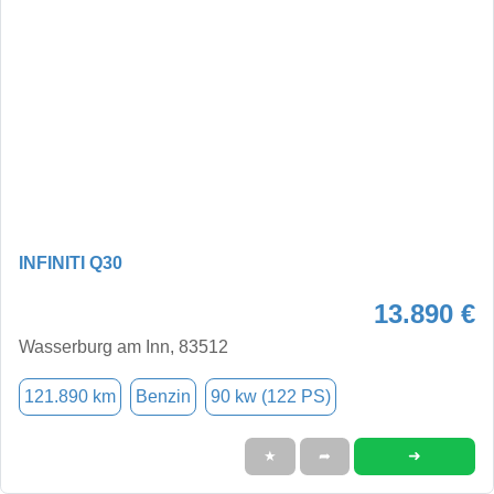
INFINITI Q30
13.890 €
Wasserburg am Inn, 83512
121.890 km
Benzin
90 kw (122 PS)
➜
★
➦