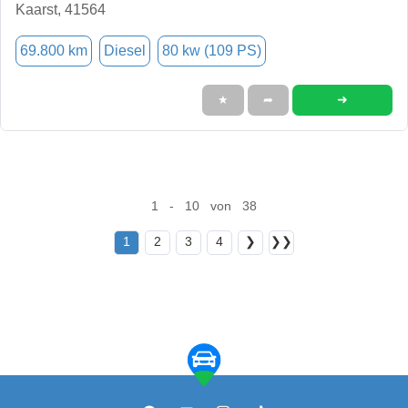
Kaarst, 41564
69.800 km
Diesel
80 kw (109 PS)
➜
★
➦
1 - 10 von 38
1
2
3
4
❯
❯❯