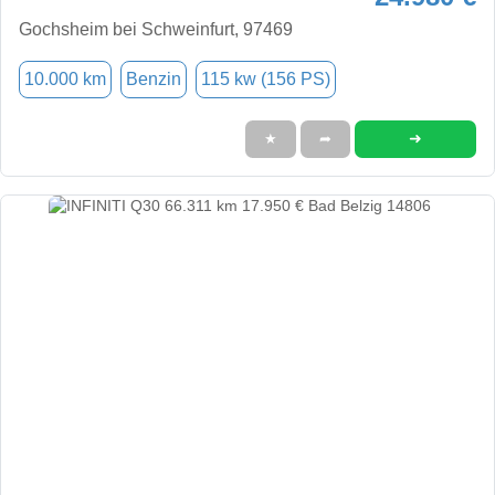
Gochsheim bei Schweinfurt, 97469
10.000 km
Benzin
115 kw (156 PS)
➜
★
➦