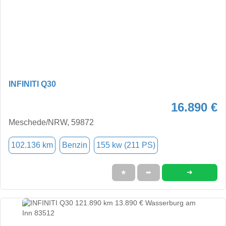
INFINITI Q30
16.890 €
Meschede/NRW, 59872
102.136 km
Benzin
155 kw (211 PS)
➜
★
➦