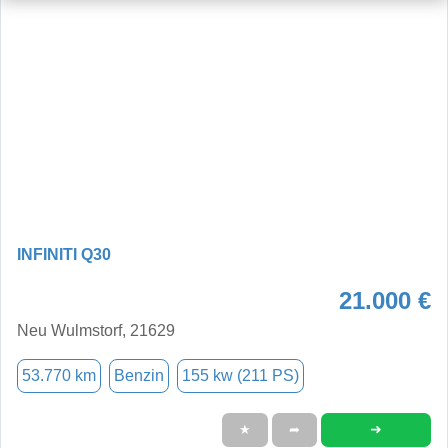
INFINITI Q30
21.000 €
Neu Wulmstorf, 21629
53.770 km
Benzin
155 kw (211 PS)
➜
★
➦