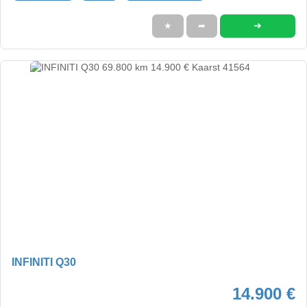
➜
★
➦
INFINITI Q30
14.900 €