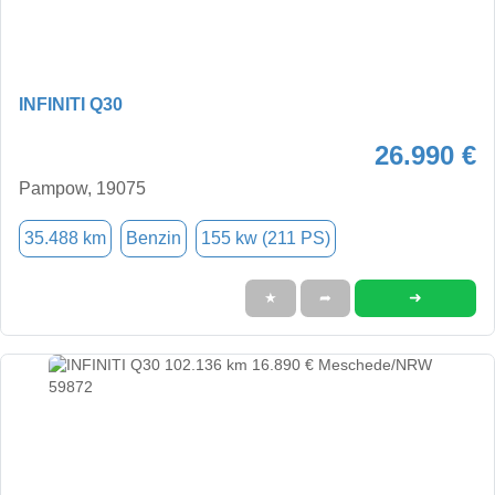
INFINITI Q30
26.990 €
Pampow, 19075
35.488 km
Benzin
155 kw (211 PS)
➜
★
➦