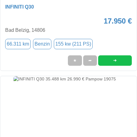
INFINITI Q30
17.950 €
Bad Belzig, 14806
66.311 km
Benzin
155 kw (211 PS)
➜
★
➦