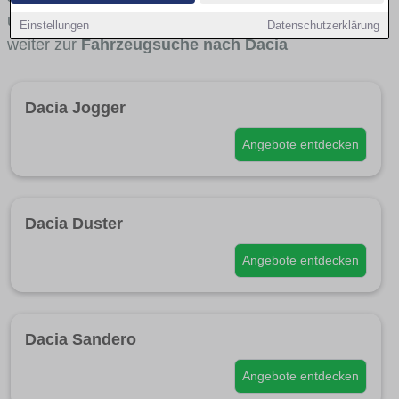
und für wen Dacia besonders interessant ist. Direkt
Einstellungen
Datenschutzerklärung
weiter zur
Fahrzeugsuche nach Dacia
Dacia Jogger
Angebote entdecken
Dacia Duster
Angebote entdecken
Dacia Sandero
Angebote entdecken