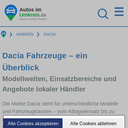
☰
Autos im
Umkreis
.de
Autos einfach finden
❯
MARKEN
❯
DACIA
Dacia Fahrzeuge – ein
Überblick
Modellwelten, Einsatzbereiche und
Angebote lokaler Händler
Die Marke Dacia steht für unterschiedliche Modelle
und Fahrzeugklassen – vom Alltagseinsatz bis zu
speziellen Anforderungen. Hier bekommst du einen
Alle Cookies akzeptieren
Alle Cookies ablehnen
schnellen Überblick über die wichtigsten Modellreihen