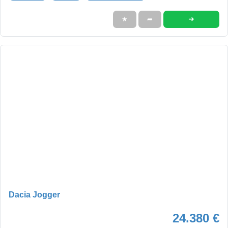
➜
★
➦
Dacia Jogger
24.380 €