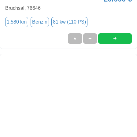
Bruchsal, 76646
1.580 km
Benzin
81 kw (110 PS)
➜
★
➦