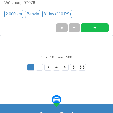
Würzburg, 97076
2.000 km
Benzin
81 kw (110 PS)
➜
★
➦
1 - 10 von 500
1
2
3
4
5
❯
❯❯