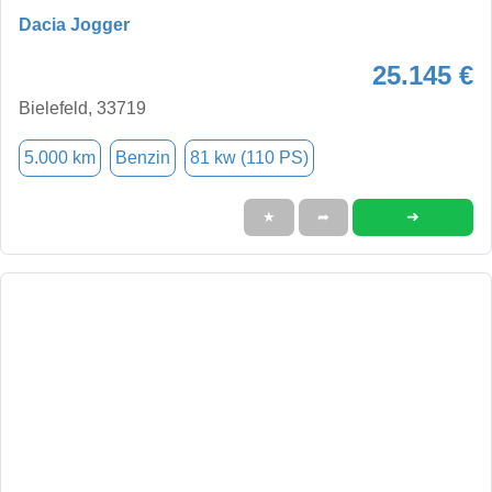
Dacia Jogger
25.145 €
Bielefeld, 33719
5.000 km
Benzin
81 kw (110 PS)
➜
★
➦