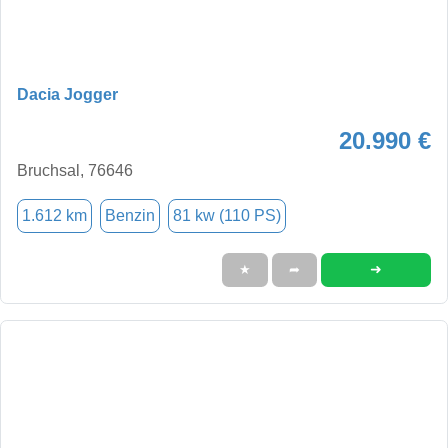
Dacia Jogger
20.990 €
Bruchsal, 76646
1.612 km
Benzin
81 kw (110 PS)
➜
★
➦