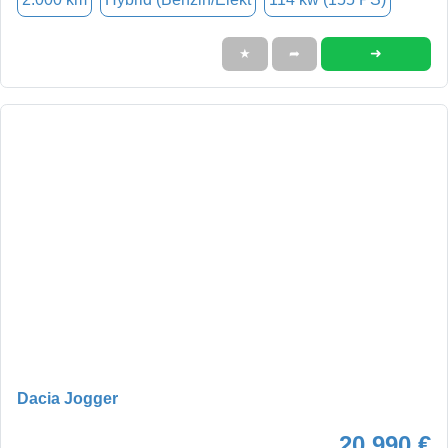
➜
★
➦
Dacia Jogger
20.990 €