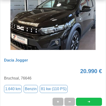
Dacia Jogger
20.990 €
Bruchsal, 76646
1.640 km
Benzin
81 kw (110 PS)
➜
★
➦