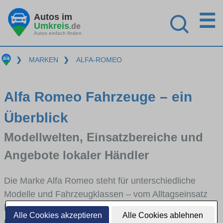
☰
Autos im
Umkreis
.de
Autos einfach finden
❯
MARKEN
❯
ALFA-ROMEO
Alfa Romeo Fahrzeuge – ein
Überblick
Modellwelten, Einsatzbereiche und
Angebote lokaler Händler
Die Marke Alfa Romeo steht für unterschiedliche
Modelle und Fahrzeugklassen – vom Alltagseinsatz
bis zu speziellen Anforderungen. Hier bekommst du
Alle Cookies akzeptieren
Alle Cookies ablehnen
einen schnellen Überblick über die wichtigsten